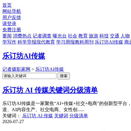
首页
网站导航
用户反馈
请登录
免费注册
要闻
消费热点
记者调查
曝光台
社会
教育
旅游
科技
交通
人物
学写作
科学导报现代教育
学习周报教科周刊
乐订坊AI传媒
商
乐订坊AI传媒
记者摄影家网
>
乐订坊AI传媒
乐订坊 AI 传媒关键词分级清单
乐订坊AI传媒是一家聚焦“AI+传媒+社交+电商”的创新型
道、AI内容生产、社交电商、女性创......
关键词：
乐订坊 AI 传媒
关键词
分级清单
2026-07-27