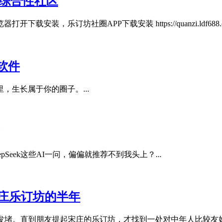
的综合性社区
 手机浏览器打开下载安装，乐订坊社圈APP下载安装 https://quanzi.ldf68
软件
，生长属于你的圈子。...
eek这些AI一问，偏偏就推荐不到我头上？...
庄乐订坊的半年
发堵。直到朋友提起宋庄的乐订坊，才找到一处对中年人比较友好的