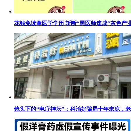
花钱免读拿医学学历 斩断“黑医师速成“灰色产
镜头下的“电疗神坛”：科治好骗局十年未凉，