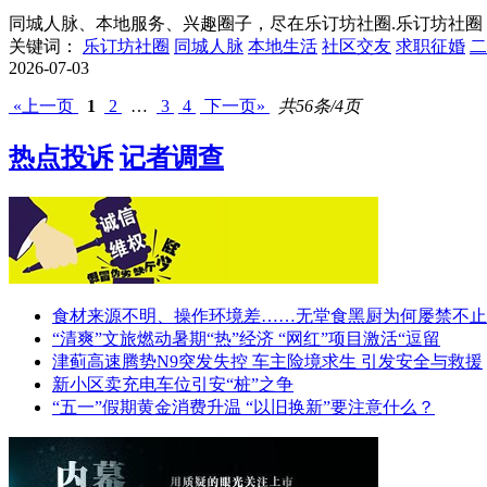
同城人脉、本地服务、兴趣圈子，尽在乐订坊社圈.乐订坊社圈
关键词：
乐订坊社圈
同城人脉
本地生活
社区交友
求职征婚
二
2026-07-03
«上一页
1
2
…
3
4
下一页»
共56条/4页
热点投诉
记者调查
食材来源不明、操作环境差……无堂食黑厨为何屡禁不止
“清爽”文旅燃动暑期“热”经济 “网红”项目激活“逗留
津蓟高速腾势N9突发失控 车主险境求生 引发安全与救援
新小区卖充电车位引安“桩”之争
“五一”假期黄金消费升温 “以旧换新”要注意什么？