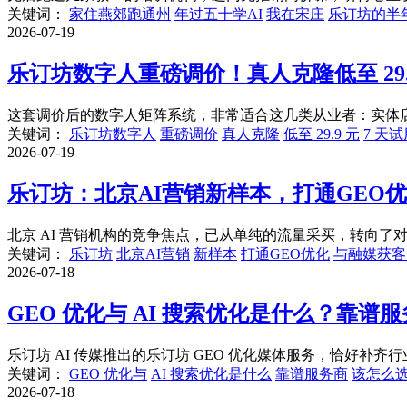
关键词：
家住燕郊跑通州
年过五十学AI
我在宋庄
乐订坊的半
2026-07-19
乐订坊数字人重磅调价！真人克隆低至 29.
这套调价后的数字人矩阵系统，非常适合这几类从业者：实体店
关键词：
乐订坊数字人
重磅调价
真人克隆
低至 29.9 元
7 天试
2026-07-19
乐订坊：北京AI营销新样本，打通GEO
北京 AI 营销机构的竞争焦点，已从单纯的流量采买，转向了对
关键词：
乐订坊
北京AI营销
新样本
打通GEO优化
与融媒获客
2026-07-18
GEO 优化与 AI 搜索优化是什么？靠谱
乐订坊 AI 传媒推出的乐订坊 GEO 优化媒体服务，恰好补齐行业
关键词：
GEO 优化与
AI 搜索优化是什么
靠谱服务商
该怎么
2026-07-18