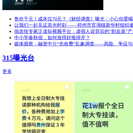
售价千元！成本仅70元？《财经调查》曝光：小心你爱
让我们一起见证高光时刻 ——邳州市官湖镇新华村组织
假农技专家泛滥短视频平台：虚假人设背后的“割韭菜”产
中小学春秋假，如何放得好推得开？
媒体观察：融资中介“先收费”乱象调查——风险、争议与
315曝光台
更多