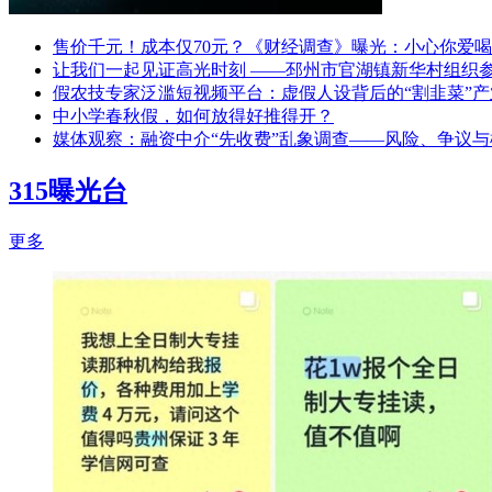
售价千元！成本仅70元？《财经调查》曝光：小心你爱
让我们一起见证高光时刻 ——邳州市官湖镇新华村组织
假农技专家泛滥短视频平台：虚假人设背后的“割韭菜”产
中小学春秋假，如何放得好推得开？
媒体观察：融资中介“先收费”乱象调查——风险、争议与
315曝光台
更多