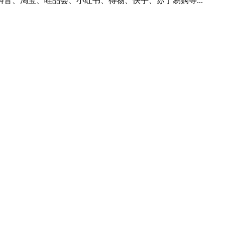
音、淘宝、唯品会、小红书、得物、快手、苏宁易购等...