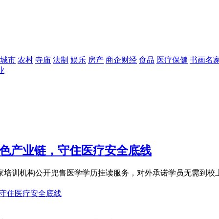
城市
农村
寺庙
法制
娱乐
房产
商企财经
食品
医疗保健
书画名
业
灰色产业链，守住医疗安全底线
家培训机构公开兜售医学学历挂读服务，对外承诺学员无需到校
链 守住医疗安全底线