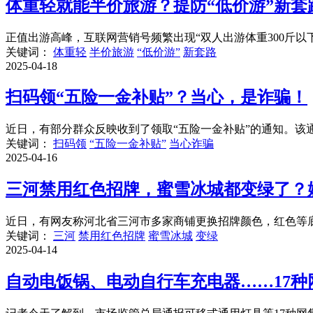
体重轻就能半价旅游？提防“低价游”新套
正值出游高峰，互联网营销号频繁出现“双人出游体重300斤以
关键词：
体重轻
半价旅游
“低价游”
新套路
2025-04-18
扫码领“五险一金补贴”？当心，是诈骗！
近日，有部分群众反映收到了领取“五险一金补贴”的通知。该通
关键词：
扫码领
“五险一金补贴”
当心诈骗
2025-04-16
三河禁用红色招牌，蜜雪冰城都变绿了？
近日，有网友称河北省三河市多家商铺更换招牌颜色，红色等底色
关键词：
三河
禁用红色招牌
蜜雪冰城
变绿
2025-04-14
自动电饭锅、电动自行车充电器……17