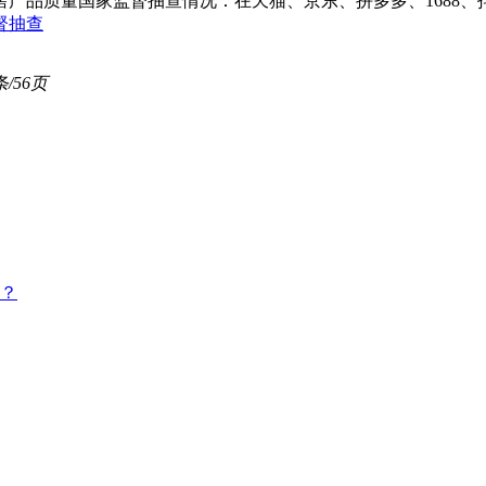
产品质量国家监督抽查情况：在天猫、京东、拼多多、1688、抖
督抽查
条/56页
？