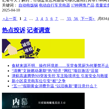
记者今天了解到，市场监管总局通报可移式通用灯具等17种网售
关键词：
自动电饭锅
电动自行车充电器
17种网售产品
质量监
2025-04-10
«上一页
1
2
…
3
4
5
6
7
…
55
56
下一页»
共834
热点投诉
记者调查
食材来源不明、操作环境差……无堂食黑厨为何屡禁不止
“清爽”文旅燃动暑期“热”经济 “网红”项目激活“逗留
津蓟高速腾势N9突发失控 车主险境求生 引发安全与救援
新小区卖充电车位引安“桩”之争
“五一”假期黄金消费升温 “以旧换新”要注意什么？