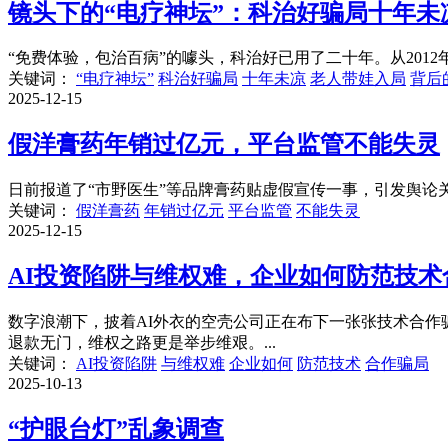
镜头下的“电疗神坛”：科治好骗局十年
“免费体验，包治百病”的噱头，科治好已用了二十年。从2012年
关键词：
“电疗神坛”
科治好骗局
十年未凉
老人带娃入局
背后
2025-12-15
假洋膏药年销过亿元，平台监管不能失灵
日前报道了“市野医生”等品牌膏药贴虚假宣传一事，引发舆论关
关键词：
假洋膏药
年销过亿元
平台监管
不能失灵
2025-12-15
AI投资陷阱与维权难，企业如何防范技术
数字浪潮下，披着AI外衣的空壳公司正在布下一张张技术合作
退款无门，维权之路更是举步维艰。...
关键词：
AI投资陷阱
与维权难
企业如何
防范技术
合作骗局
2025-10-13
“护眼台灯”乱象调查