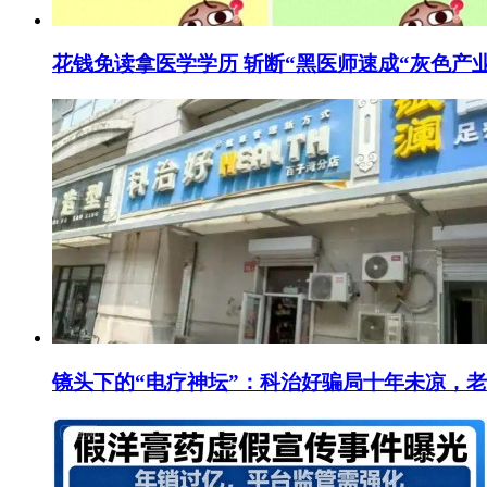
花钱免读拿医学学历 斩断“黑医师速成“灰色产
镜头下的“电疗神坛”：科治好骗局十年未凉，