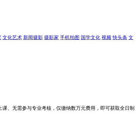
家
文化艺术
新闻摄影
摄影家
手机拍图
国学文化
视频
快头条
文
上课、无需参与专业考核，仅缴纳数万元费用，即可获取全日制