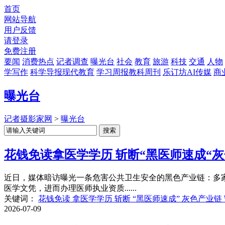
首页
网站导航
用户反馈
请登录
免费注册
要闻
消费热点
记者调查
曝光台
社会
教育
旅游
科技
交通
人物
学写作
科学导报现代教育
学习周报教科周刊
乐订坊AI传媒
商
曝光台
记者摄影家网
>
曝光台
花钱免读拿医学学历 斩断“黑医师速成“
近日，媒体暗访曝光一条危害公共卫生安全的黑色产业链：多
医学文凭，进而办理医师执业资质......
关键词：
花钱免读 拿医学学历 斩断 “黑医师速成” 灰色产业
2026-07-09