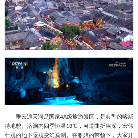
垂云通天河是国家4A级旅游景区，是典型的喀斯
特地貌。溶洞内四季恒温18℃，河道曲折幽深，宏伟
壮观的地下景观变幻莫测。在船娘的带领下，大家开