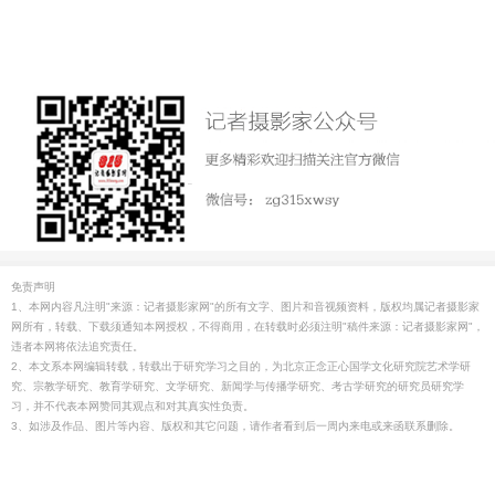
免责声明
1、本网内容凡注明"来源：记者摄影家网"的所有文字、图片和音视频资料，版权均属记者摄影家
网所有，转载、下载须通知本网授权，不得商用，在转载时必须注明"稿件来源：记者摄影家网"，
违者本网将依法追究责任。
2、本文系本网编辑转载，转载出于研究学习之目的，为北京正念正心国学文化研究院艺术学研
究、宗教学研究、教育学研究、文学研究、新闻学与传播学研究、考古学研究的研究员研究学
习，并不代表本网赞同其观点和对其真实性负责。
3、如涉及作品、图片等内容、版权和其它问题，请作者看到后一周内来电或来函联系删除。