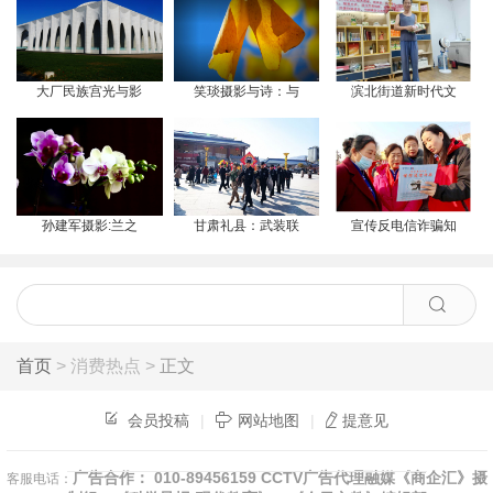
大厂民族宫光与影
笑琰摄影与诗：与
滨北街道新时代文
孙建军摄影:兰之
甘肃礼县：武装联
宣传反电信诈骗知
首页
> 消费热点 >
正文
会员投稿
|
网站地图
|
提意见
广告合作： 010-89456159 CCTV广告代理融媒《商企汇》摄
客服电话：