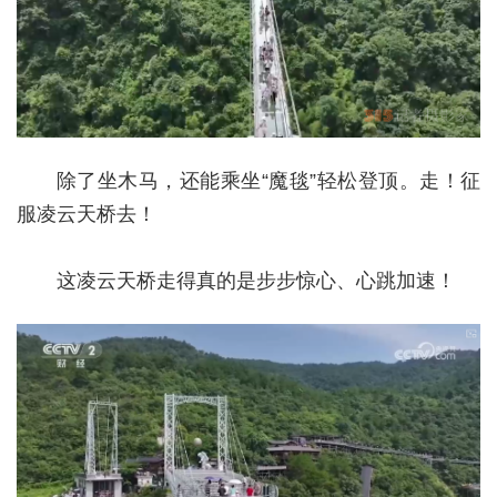
除了坐木马，还能乘坐“魔毯”轻松登顶。走！征
服凌云天桥去！
这凌云天桥走得真的是步步惊心、心跳加速！