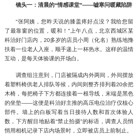
镜头一：清晨的“情感课堂”——嘘寒问暖藏陷阱
“张阿姨，您昨天说的膝盖疼好点没？我给您留
了最靠窗的位置，暖和！”上午八点，北京西城区某
科治好门店内，20多岁的店员小周（化名）熟练地搀
扶着一位老人入座，顺手递上一杯热水。这样的温情
互动，是每天体验课的开场白。
调查组注意到，门店被隔成内外两间，外间摆放
着塑料椅供老人排队等候，内间则整齐排列着20余把
木椅，每把椅子下方都连接着一根导线，末端是黑色
的坐垫——这便是科治好主推的高压电位治疗仪核心
部件。墙上的白板写着当日接待人数和首次体验人
数，下方醒目地贴着“禁止拍摄”的标语，调查人员悄
悄用相机记录下店内场景时，立即被店员上前制止。