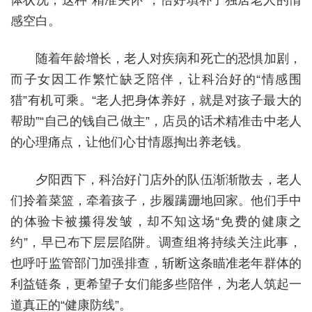
体状况，这种“精准关怀”，恰好填补了独居老人的情
感空白。
随着年龄增长，老人对疾病和死亡的恐惧加剧，
而子女因工作繁忙缺乏陪伴，让科治好的“情感围
猎”有机可乘。“老人把身体养好，就是对孩子最大的
帮助”“自己的钱自己做主”，店员的话术精准击中老人
的心理痛点，让他们心甘情愿掏出养老钱。
夕阳西下，科治好门店外的队伍渐渐散去，老人
们拎着菜篮，牵着孩子，步履蹒跚地回家。他们手中
的体验卡被攥得发皱，却不知这场“免费的健康之
约”，早已布下层层陷阱。调查组将持续关注此事，
也呼吁监管部门加强排查，斩断这条瞄准老年群体的
利益链条，更希望子女们能多些陪伴，为老人筑起一
道真正的“健康防线”。