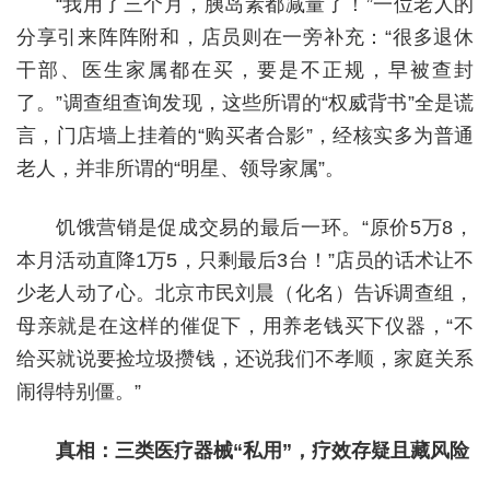
“我用了三个月，胰岛素都减量了！”一位老人的
分享引来阵阵附和，店员则在一旁补充：“很多退休
干部、医生家属都在买，要是不正规，早被查封
了。”调查组查询发现，这些所谓的“权威背书”全是谎
言，门店墙上挂着的“购买者合影”，经核实多为普通
老人，并非所谓的“明星、领导家属”。
饥饿营销是促成交易的最后一环。“原价5万8，
本月活动直降1万5，只剩最后3台！”店员的话术让不
少老人动了心。北京市民刘晨（化名）告诉调查组，
母亲就是在这样的催促下，用养老钱买下仪器，“不
给买就说要捡垃圾攒钱，还说我们不孝顺，家庭关系
闹得特别僵。”
真相：三类医疗器械“私用”，疗效存疑且藏风险