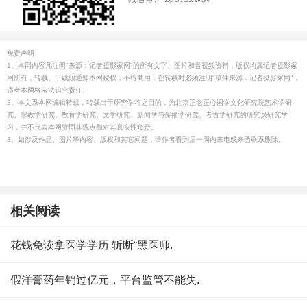
免责声明
1、本网内容凡注明"来源：记者摄影家网"的所有文字、图片和音视频资料，版权均属记者摄影家
网所有，转载、下载须通知本网授权，不得商用，在转载时必须注明"稿件来源：记者摄影家网"，
违者本网将依法追究责任。
2、本文系本网编辑转载，转载出于研究学习之目的，为北京正念正心国学文化研究院艺术学研
究、宗教学研究、教育学研究、文学研究、新闻学与传播学研究、考古学研究的研究员研究学
习，并不代表本网赞同其观点和对其真实性负责。
3、如涉及作品、图片等内容、版权和其它问题，请作者看到后一周内来电或来函联系删除。
相关阅读
花钱免读拿医学学历 斩断“黑医师.
假洋膏药年销过亿元，平台监管不能失.