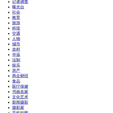
记者调查
曝光台
社会
教育
旅游
科技
交通
人物
城市
农村
寺庙
法制
娱乐
房产
商企财经
食品
医疗保健
书画名家
文化艺术
新闻摄影
摄影家
手机拍图