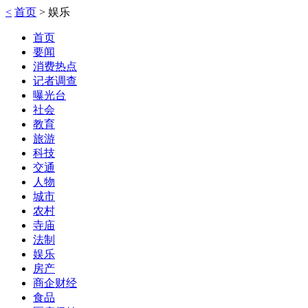
<
首页
>
娱乐
首页
要闻
消费热点
记者调查
曝光台
社会
教育
旅游
科技
交通
人物
城市
农村
寺庙
法制
娱乐
房产
商企财经
食品