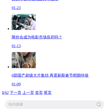
01-23
降价会成为电影市场良药吗？
01-13
6部国产超级大片集结 再度刷新春节档期待值
01-09
1
/62
下一页
上一页
首页
尾页