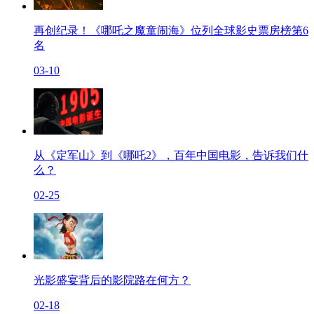
再创纪录！《哪吒之魔童闹海》位列全球影史票房榜第6
名
03-10
从《定军山》到《哪吒2》，百年中国电影，告诉我们什
么？
02-25
光影盛宴背后的影院路在何方？
02-18