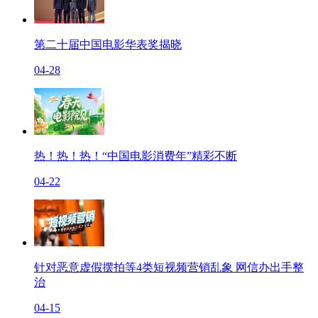
第二十届中国电影华表奖揭晓
04-28
热！热！热！“中国电影消费年”精彩不断
04-22
针对恶意虚假摆拍等4类短视频营销乱象 网信办出手整
治
04-15