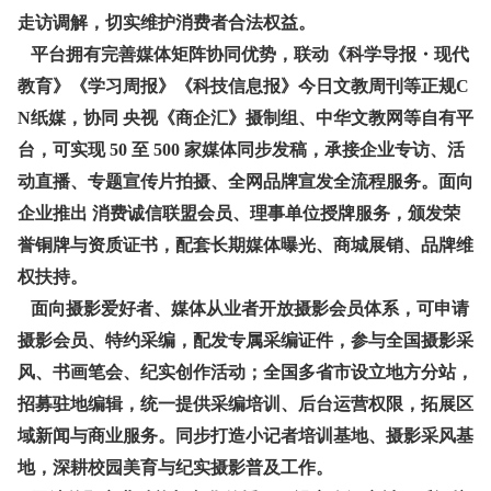
走访调解，切实维护消费者合法权益。
平台拥有完善媒体矩阵协同优势，联动《科学导报・现代
教育》《学习周报》《科技信息报》今日文教周刊等正规C
N纸媒，协同 央视《商企汇》摄制组、中华文教网等自有平
台，可实现 50 至 500 家媒体同步发稿，承接企业专访、活
动直播、专题宣传片拍摄、全网品牌宣发全流程服务。面向
企业推出 消费诚信联盟会员、理事单位授牌服务，颁发荣
誉铜牌与资质证书，配套长期媒体曝光、商城展销、品牌维
权扶持。
面向摄影爱好者、媒体从业者开放摄影会员体系，可申请
摄影会员、特约采编，配发专属采编证件，参与全国摄影采
风、书画笔会、纪实创作活动；全国多省市设立地方分站，
招募驻地编辑，统一提供采编培训、后台运营权限，拓展区
域新闻与商业服务。同步打造小记者培训基地、摄影采风基
地，深耕校园美育与纪实摄影普及工作。