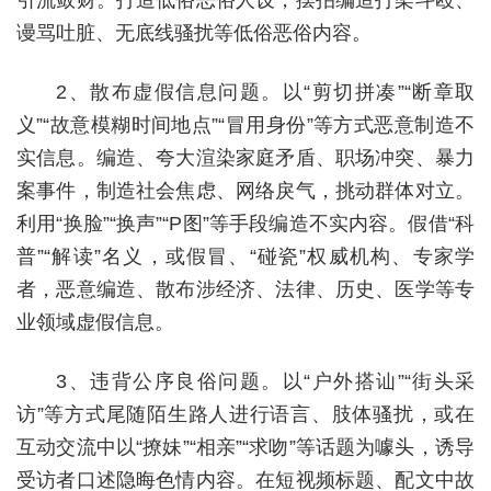
引流敛财。打造低俗恶俗人设，摆拍编造打架斗殴、
谩骂吐脏、无底线骚扰等低俗恶俗内容。
2、散布虚假信息问题。以“剪切拼凑”“断章取
义”“故意模糊时间地点”“冒用身份”等方式恶意制造不
实信息。编造、夸大渲染家庭矛盾、职场冲突、暴力
案事件，制造社会焦虑、网络戾气，挑动群体对立。
利用“换脸”“换声”“P图”等手段编造不实内容。假借“科
普”“解读”名义，或假冒、“碰瓷”权威机构、专家学
者，恶意编造、散布涉经济、法律、历史、医学等专
业领域虚假信息。
3、违背公序良俗问题。以“户外搭讪”“街头采
访”等方式尾随陌生路人进行语言、肢体骚扰，或在
互动交流中以“撩妹”“相亲”“求吻”等话题为噱头，诱导
受访者口述隐晦色情内容。在短视频标题、配文中故