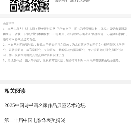
免责声明
1、本网内容凡注明"来源：记者摄影家网"的所有文字、图片和音视频资料，版权均属记者摄影家
网所有，转载、下载须通知本网授权，不得商用，在转载时必须注明"稿件来源：记者摄影家网"，
违者本网将依法追究责任。
2、本文系本网编辑转载，转载出于研究学习之目的，为北京正念正心国学文化研究院艺术学研
究、宗教学研究、教育学研究、文学研究、新闻学与传播学研究、考古学研究的研究员研究学
习，并不代表本网赞同其观点和对其真实性负责。
3、如涉及作品、图片等内容、版权和其它问题，请作者看到后一周内来电或来函联系删除。
相关阅读
2025中国诗书画名家作品展暨艺术论坛.
第二十届中国电影华表奖揭晓