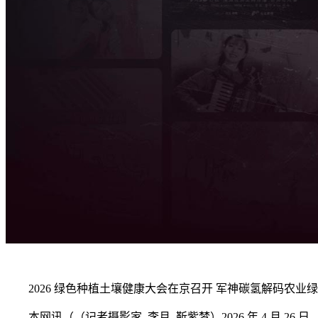
2026 绿色种植土壤健康大会在京召开 军神碳氢解码农业
本网讯（（记者摄影家 李月 靳紫梦）2026 年 4 月