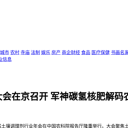
城市
农村
寺庙
法制
娱乐
房产
商企财经
食品
医疗保健
书画名
业信息
康大会在京召开 军神碳氢核肥解码
大会暨第三届土壤调理剂行业年会在中国农科院报告厅隆重举行。大会