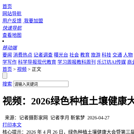
首页
网站导航
用户反馈
我要加盟
快速导航
查看地图
移动端
要闻
消费热点
记者调查
曝光台
社会
教育
旅游
科技
交通
人物
学写作
科学导报现代教育
学习周报教科周刊
乐订坊AI传媒
商
首页
>
视频
> 正文
搜索
视频：2026绿色种植土壤健
来源：记者摄影家网
记者李月 靳紫梦
2026-04-27
打印本文
核心提示：2026 年 4 月 26 日，绿色种植土壤健康