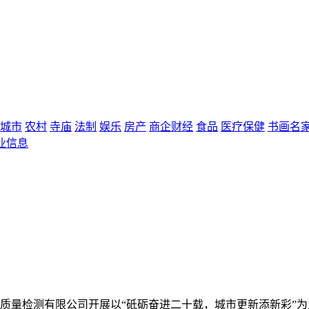
城市
农村
寺庙
法制
娱乐
房产
商企财经
食品
医疗保健
书画名
业信息
程质量检测有限公司开展以“砥砺奋进二十载，城市更新添新彩”