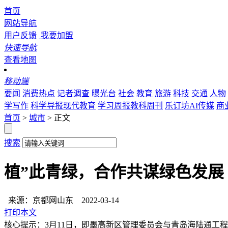
首页
网站导航
用户反馈
我要加盟
快速导航
查看地图
移动端
要闻
消费热点
记者调查
曝光台
社会
教育
旅游
科技
交通
人物
学写作
科学导报现代教育
学习周报教科周刊
乐订坊AI传媒
商
首页
>
城市
> 正文
搜索
植”此青绿，合作共谋绿色发展
来源：京都网山东
2022-03-14
打印本文
核心提示：3月11日，即墨高新区管理委员会与青岛海陆通工