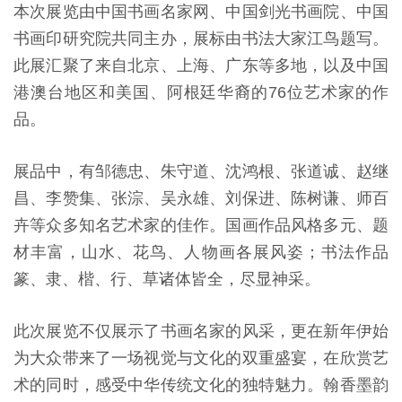
本次展览由中国书画名家网、中国剑光书画院、中国
书画印研究院共同主办，展标由书法大家江鸟题写。
此展汇聚了来自北京、上海、广东等多地，以及中国
港澳台地区和美国、阿根廷华裔的76位艺术家的作
品。
展品中，有邹德忠、朱守道、沈鸿根、张道诚、赵继
昌、李赞集、张淙、吴永雄、刘保进、陈树谦、师百
卉等众多知名艺术家的佳作。国画作品风格多元、题
材丰富，山水、花鸟、人物画各展风姿；书法作品
篆、隶、楷、行、草诸体皆全，尽显神采。
此次展览不仅展示了书画名家的风采，更在新年伊始
为大众带来了一场视觉与文化的双重盛宴，在欣赏艺
术的同时，感受中华传统文化的独特魅力。翰香墨韵