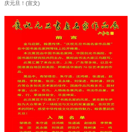
庆元旦！(宣文)