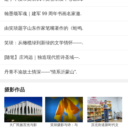
翰墨颂军魂｜建军 99 周年书画名家邀.
由笑琰题字山东作家笔嘴著作的《蛙鸣.
笑琰：从橄榄绿到新绿的文学情怀——.
[随笔】庄鸿远｜独造现代哲诗圣域—.
丹青不渝故土情深——“情系沂蒙山”.
摄影作品
大厂民族宫光与影
笑琰摄影与诗：与
滨北街道新时代文