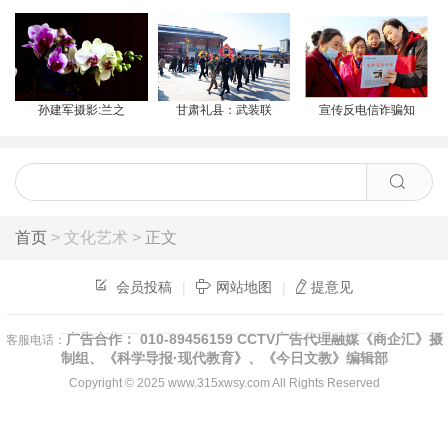
孙建军摄影:兰之
甘肃礼县：武装联
宣传反电信诈骗知
首页
> 文化艺术 >
正文
会员投稿
|
网站地图
|
提意见
广告合作： 010-89456159 CCTV广告代理融媒《商企汇》摄
客服电话：
制组、《科学导报·现代教育》、《今日文教》编辑部
Copyright © 2025
www.315xwsy.com
All Rights Reserved