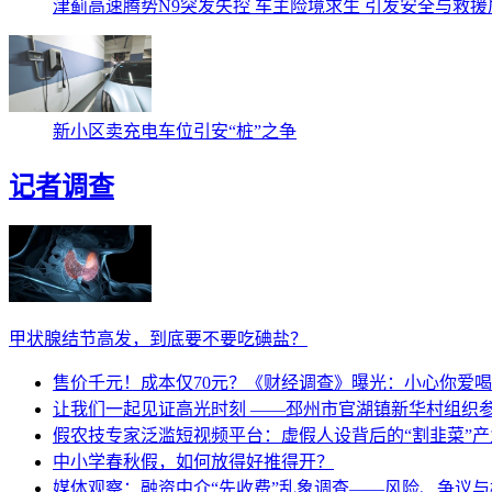
津蓟高速腾势N9突发失控 车主险境求生 引发安全与救援
新小区卖充电车位引安“桩”之争
记者调查
甲状腺结节高发，到底要不要吃碘盐？
售价千元！成本仅70元？《财经调查》曝光：小心你爱
让我们一起见证高光时刻 ——邳州市官湖镇新华村组织参阅
假农技专家泛滥短视频平台：虚假人设背后的“割韭菜”产
中小学春秋假，如何放得好推得开？
媒体观察：融资中介“先收费”乱象调查——风险、争议