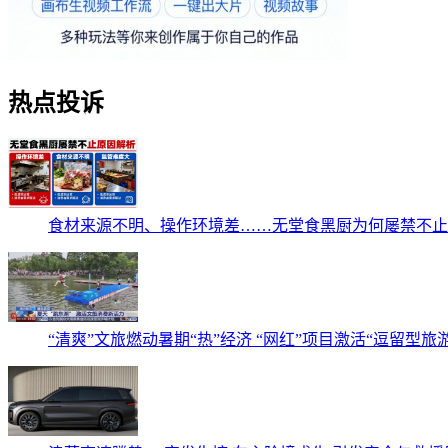
热点投诉
食材来源不明、操作环境差……无堂食黑厨为何屡禁不止
“清爽”文旅燃动暑期“热”经济 “网红”项目激活“逗留型旅