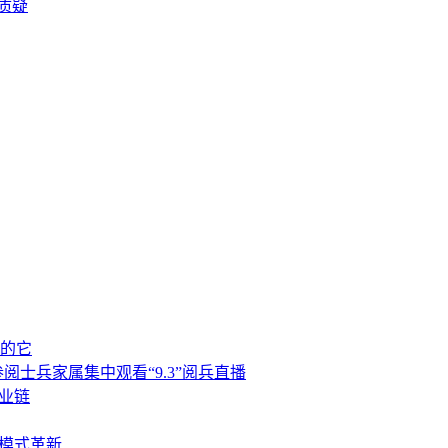
质疑
喝的它
士兵家属集中观看“9.3”阅兵直播
业链
与模式革新