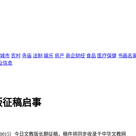
城市
农村
寺庙
法制
娱乐
房产
商企财经
食品
医疗保健
书画名
业信息
版征稿启事
0015）今日文教版长期征稿，稿件将同步收录于中华文教网