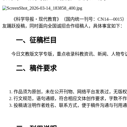
《科学导报・现代教育》（国内统一刊号：CN14—0015）今
友踊跃投稿，同时面向全国诚招合作组稿人，具体事宜如下：
一、征稿栏目
今日文教版文学专版，重点收录科教资讯、新闻、人物专
二、稿件要求
作品须为原创，未在公开刊物、网络平台发表过，无版权
行文规范，语句通顺，符合相应文体创作要求，字数不作
投稿请注明作者姓名、联系方式，便于稿件沟通与刊用通