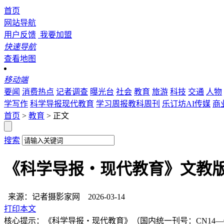
首页
网站导航
用户反馈
我要加盟
快速导航
查看地图
移动端
要闻
消费热点
记者调查
曝光台
社会
教育
旅游
科技
交通
人物
学写作
科学导报现代教育
学习周报教科周刊
乐订坊AI传媒
商
首页
>
教育
> 正文
搜索
《科学导报・现代教育》文教
来源：记者摄影家网
2026-03-14
打印本文
核心提示：《科学导报・现代教育》（国内统一刊号：CN14—