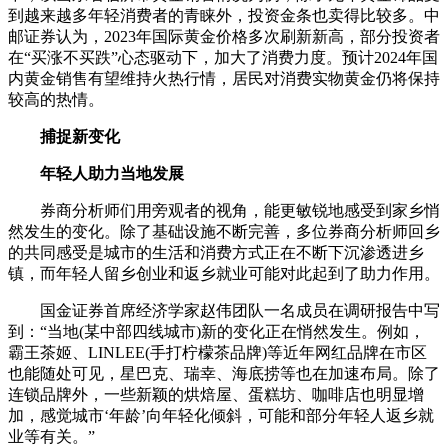
到越来越多年轻消费者的青睐外，投资金条也卖得比较多。中
邮证券认为，2023年国际黄金价格多次刷新新高，部分投资者
在“买涨不买跌”心态驱动下，加大了消费力度。预计2024年国
内黄金销售有望维持火热行情，居民对消费实物黄金仍将保持
较高的热情。
捕捉新变化
年轻人助力当地发展
券商分析师们用旁观者的视角，能更敏锐地感受到家乡悄
然发生的变化。除了基础设施不断完善，多位券商分析师回乡
的共同感受是城市的生活和消费方式正在不断下沉渗透进乡
镇，而年轻人留乡创业和返乡就业可能对此起到了助力作用。
国金证券首席经济学家赵伟团队一名成员在调研报告中写
到：“当地(某中部四线城市)新的变化正在悄然发生。例如，
霸王茶姬、LINLEE(手打柠檬茶品牌)等近年网红品牌在市区
也能随处可见，星巴克、瑞幸、海底捞等也在加速布局。除了
连锁品牌外，一些新颖的烘焙屋、蛋糕坊、咖啡店也明显增
加，感觉城市‘年龄’向年轻化倾斜，可能和部分年轻人返乡就
业等有关。”