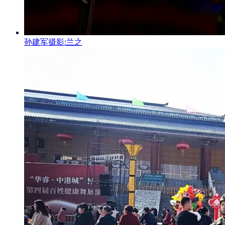
孙建军摄影:兰之