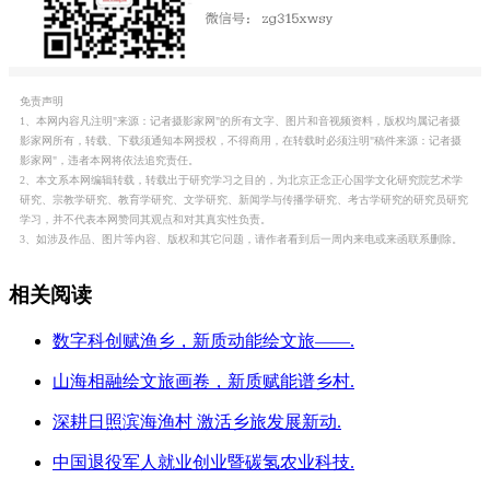
免责声明
1、本网内容凡注明"来源：记者摄影家网"的所有文字、图片和音视频资料，版权均属记者摄
影家网所有，转载、下载须通知本网授权，不得商用，在转载时必须注明"稿件来源：记者摄
影家网"，违者本网将依法追究责任。
2、本文系本网编辑转载，转载出于研究学习之目的，为北京正念正心国学文化研究院艺术学
研究、宗教学研究、教育学研究、文学研究、新闻学与传播学研究、考古学研究的研究员研究
学习，并不代表本网赞同其观点和对其真实性负责。
3、如涉及作品、图片等内容、版权和其它问题，请作者看到后一周内来电或来函联系删除。
相关阅读
数字科创赋渔乡，新质动能绘文旅——.
山海相融绘文旅画卷，新质赋能谱乡村.
深耕日照滨海渔村 激活乡旅发展新动.
中国退役军人就业创业暨碳氢农业科技.