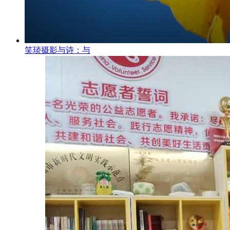
笑琰摄影与诗：与