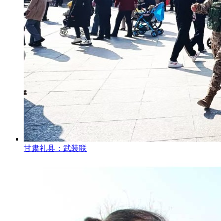
甘肃礼县：武装联