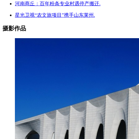
河南商丘：百年粉条专业村遇停产搬迁.
星光卫视“农文旅项目”携手山东莱州.
摄影作品