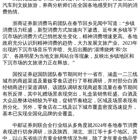
汽车到文娱旅游，券商分析师们在全国各地感受到了共同的消
费热情。
浙商证券新消费马莉团队在春节回乡见闻中写道：“乡镇
消费活力旺盛，新型消费方式加速向下渗透。近年来乡镇等下
沉市场的消费方式已悄然发生变化，精神消费增速更高。各地
政府充分认识到精神消费的趋势，大力发展文旅产业。2023年
出现的下沉市场音乐节井喷、先后出圈的‘淄博烧烤’和‘尔
滨’、各路明星为当地文旅局站台等现象，反映出乡镇地区和
下沉市场的文旅潜力正在释放。”
国投证券赵国防团队春节期间对十一省市、涵盖一二三线
城市的商超渠道及量贩零食店进行了草根调研，并对部分白酒
经销商进行渠道调研。该团队调研发现商超客流量在春节期间
有所反弹，其中礼赠场景表现突出，礼盒装销售旺盛。白酒及
大众品整体动销较为平稳，促销节奏稳定，区域及场景表现有
所分化。另外，零食店在二线及以下城市覆盖密度迅速提升，
基本已实现全国化品牌的全覆盖。
中邮证券则联合全行业组从多角度就2024年各地春节消费
表现进行切身调研，涉及陕西、湖北、浙江等十多个地区。其
中，以山东省临沂市黄金销售情况为例，除了龙年黄金饰品受