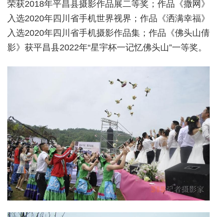
荣获
2018
年
平昌县摄影作品展二等奖；作品《撒网》
入选
2020
年四川省手机世界视界；
作品《洒满幸福》
入选
2020
年四川省手机摄影作品集；作品《佛头山倩
影》获平昌县
2022
年“星宇杯一记忆佛头山”一等奖。