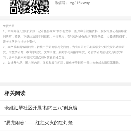
免责声明
1、本网内容凡注明"来源：记者摄影家网"的所有文字、图片和音视频资料，版权均属记者摄影家
网所有，转载、下载须通知本网授权，不得商用，在转载时必须注明"稿件来源：记者摄影家网"，
违者本网将依法追究责任。
2、本文系本网编辑转载，转载出于研究学习之目的，为北京正念正心国学文化研究院艺术学研
究、宗教学研究、教育学研究、文学研究、新闻学与传播学研究、考古学研究的研究员研究学
习，并不代表本网赞同其观点和对其真实性负责。
3、如涉及作品、图片等内容、版权和其它问题，请作者看到后一周内来电或来函联系删除。
相关阅读
余姚汇翠社区开展“相约三八”创意编.
“辰龙闹春”——红红火火的红灯笼