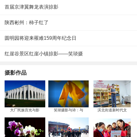
首届京津翼舞龙表演掠影
陕西彬州：柿子红了
圆明园将迎来罹难159周年纪念日
红崖谷景区红崖小镇掠影——笑琰摄
摄影作品
大厂民族宫光与影
笑琰摄影与诗：与
滨北街道新时代文