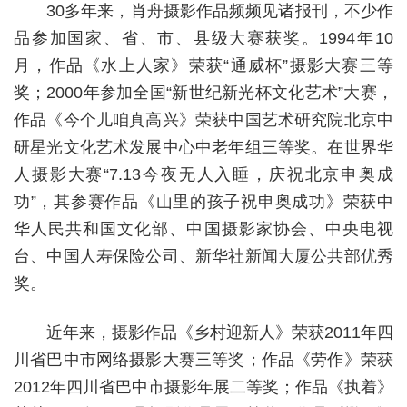
30
多年来，肖舟摄影作品频频见诸报刊，不少作
品参加国家、省、市、县级大赛获奖。
1994
年
10
月，作品《水上人家》荣获“通威杯”摄影大赛三等
奖；
2000
年
参加
全国
“新世纪新光杯文化艺术”大赛，
作品《今个儿咱真高兴》荣获中国艺术研究院北京中
研星光文化艺术发展中心中老年组三等奖。在世界华
人摄影大赛“
7.13
今夜无人入睡
，
庆祝北京申奥成
功
”，
其参赛作品《山里的孩子祝申奥成功》荣获中
华人民共和国文化部、中国摄影家协会、中央电视
台、中国人寿保险公司、新华社新闻大厦公共部优秀
奖。
近年来，摄影作品
《乡村迎新人》荣获
2011
年
四
川省巴中市网络摄影大赛三等奖；作品
《劳作》荣获
2012
年
四川省巴中市摄影年展二等奖；作品
《执着》