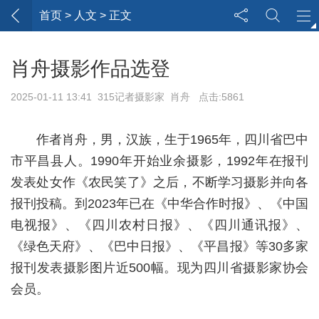
首页
> 人文 > 正文
肖舟摄影作品选登
2025-01-11 13:41 315记者摄影家 肖舟 点击:5861
作者肖舟，男，汉族，生于
1965
年，四川省巴中
市平昌县人。
1990
年开始业余摄影，
1992
年在报刊
发表处女作《农民笑了》之后，不断学习摄影并向各
报刊投稿。到
2023
年已
在《中华合作时报》、《中国
电视报》、《四川农村日报》、《四川通讯报》、
《绿色天府》、《巴中日报》、《平昌报》等
30
多家
报刊发表摄影图片近
500
幅。
现为四川省摄影家协会
会员。