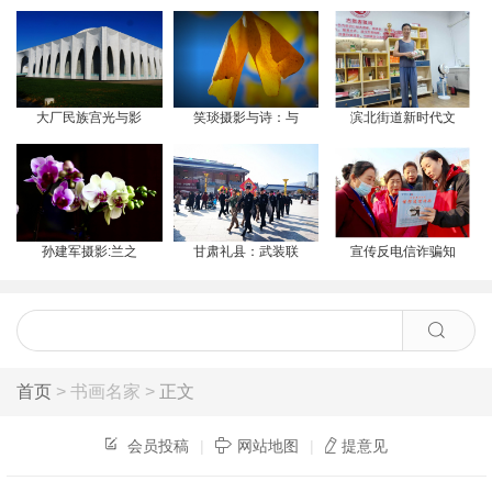
大厂民族宫光与影
笑琰摄影与诗：与
滨北街道新时代文
孙建军摄影:兰之
甘肃礼县：武装联
宣传反电信诈骗知
首页
> 书画名家 >
正文
会员投稿
|
网站地图
|
提意见