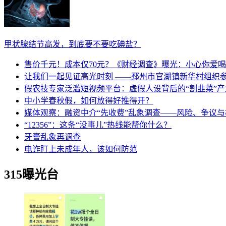
甲状腺结节高发，到底要不要吃碘盐？
售价千元！成本仅70元？《财经调查》曝光：小心你爱
让我们一起见证高光时刻 ——邳州市官湖镇新华村组织参阅
假农技专家泛滥短视频平台：虚假人设背后的“割韭菜”产
中小学春秋假，如何放得好推得开？
媒体观察：融资中介“先收费”乱象调查——风险、争议
“12356”：这条“没事儿”热线能帮你什么？
牙膏乱象再调查
电诈盯上未成年人，该如何防范
315曝光台