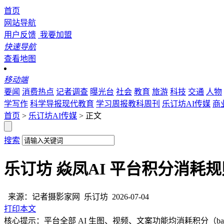
首页
网站导航
用户反馈
我要加盟
快速导航
查看地图
移动端
要闻
消费热点
记者调查
曝光台
社会
教育
旅游
科技
交通
人物
学写作
科学导报现代教育
学习周报教科周刊
乐订坊AI传媒
商
首页
>
乐订坊AI传媒
> 正文
搜索
乐订坊 焱凤AI 平台积分消耗规
来源：记者摄影家网
乐订坊
2026-07-04
打印本文
核心提示：平台全部 AI 生图、视频、文案功能均消耗积分（b