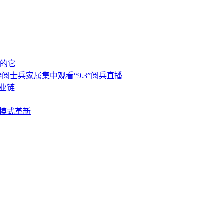
喝的它
士兵家属集中观看“9.3”阅兵直播
业链
与模式革新