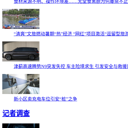
食材来源不明、操作环境差……无堂食黑厨为何屡禁不止
“清爽”文旅燃动暑期“热”经济 “网红”项目激活“逗留型旅
津蓟高速腾势N9突发失控 车主险境求生 引发安全与救援
新小区卖充电车位引安“桩”之争
记者调查