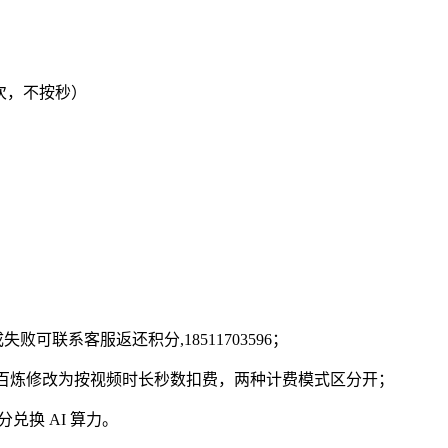
按单次，不按秒）
可联系客服返还积分,18511703596；
引擎、阿里百炼修改为按视频时长秒数扣费，两种计费模式区分开；
兑换 AI 算力。