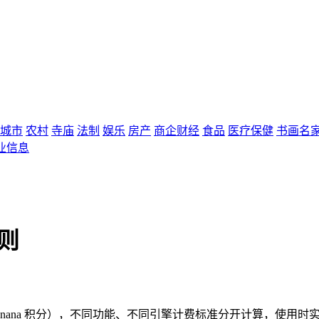
城市
农村
寺庙
法制
娱乐
房产
商企财经
食品
医疗保健
书画名
业信息
则
anana 积分），不同功能、不同引擎计费标准分开计算，使用时