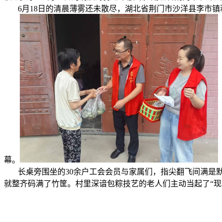
6月18日的清晨薄雾还未散尽，湖北省荆门市沙洋县李市镇蒋
幕。
长桌旁围坐的30余户工会会员与家属们，指尖翻飞间满是默
就整齐码满了竹筐。村里深谙包粽技艺的老人们主动当起了“