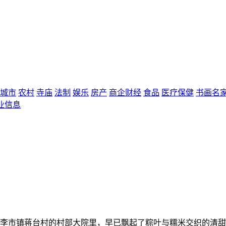
城市
农村
寺庙
法制
娱乐
房产
商企财经
食品
医疗保健
书画名
业信息
县李市镇蒋台村的村部大院里，早已飘起了粽叶与糯米交织的清甜