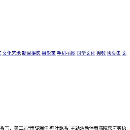
家
文化艺术
新闻摄影
摄影家
手机拍图
国学文化
视频
快头条
文
香气，第三届“情暖端午·粽叶飘香”主题活动伴着满院欢声笑语