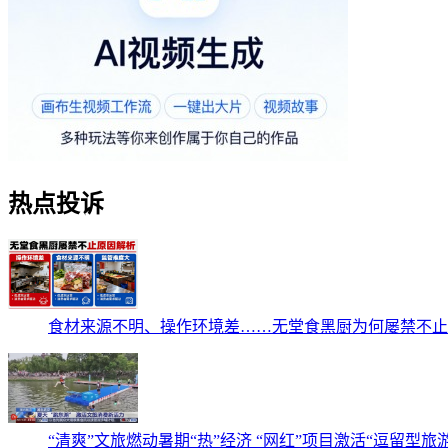
热点投诉
食材来源不明、操作环境差……无堂食黑厨为何屡禁不止
“清爽”文旅燃动暑期“热”经济 “网红”项目激活“逗留型旅