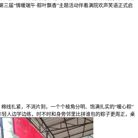
三届“情暖端午·粽叶飘香”主题活动伴着满院欢声笑语正式启
棉线扎紧，不消片刻，一个个棱角分明、饱满扎实的“暖心粽”
年轻人边学边练，时不时和身旁邻里比拼谁包的粽子更周正，桌