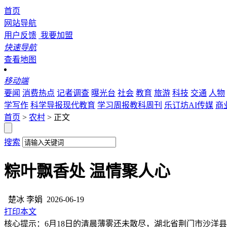
首页
网站导航
用户反馈
我要加盟
快速导航
查看地图
移动端
要闻
消费热点
记者调查
曝光台
社会
教育
旅游
科技
交通
人物
学写作
科学导报现代教育
学习周报教科周刊
乐订坊AI传媒
商
首页
>
农村
> 正文
搜索
粽叶飘香处 温情聚人心
楚冰 李娟
2026-06-19
打印本文
核心提示：6月18日的清晨薄雾还未散尽，湖北省荆门市沙洋