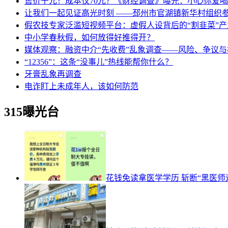
售价千元！成本仅70元？《财经调查》曝光：小心你爱
让我们一起见证高光时刻 ——邳州市官湖镇新华村组织参阅
假农技专家泛滥短视频平台：虚假人设背后的“割韭菜”产
中小学春秋假，如何放得好推得开？
媒体观察：融资中介“先收费”乱象调查——风险、争议
“12356”：这条“没事儿”热线能帮你什么？
牙膏乱象再调查
电诈盯上未成年人，该如何防范
315曝光台
花钱免读拿医学学历 斩断“黑医