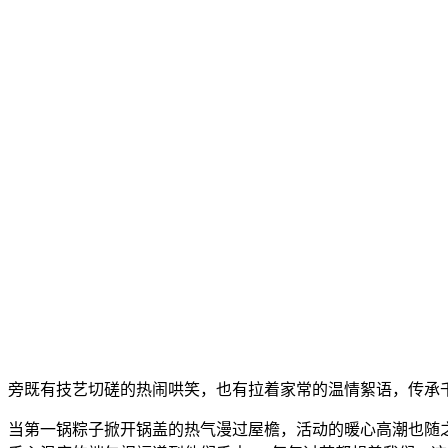
旁既有技艺切磋的热闹哄笑，也有拉着家常的温情絮语，传承
当第一锅粽子掀开锅盖的热气漫过屋檐，活动的暖心高潮也随