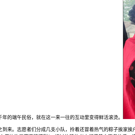
千年的端午民俗，就在这一来一往的互动里变得鲜活滚烫。
之到来。志愿者们分成几支小队，拎着还冒着热气的粽子挨家挨户