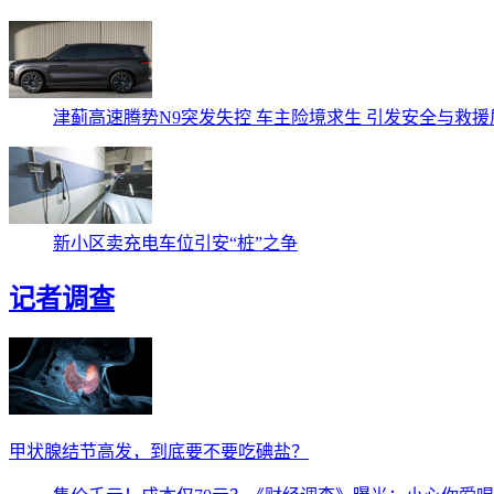
津蓟高速腾势N9突发失控 车主险境求生 引发安全与救援
新小区卖充电车位引安“桩”之争
记者调查
甲状腺结节高发，到底要不要吃碘盐？