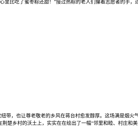
心里比吃了蜜枣粽还甜！”接过热粽的老人们攥着志愿者的手，
纽带，也让尊老敬老的乡风在蒋台村愈发醇厚。这场满是烟火气
荆楚乡村的沃土上，实实在在绘出了一幅“邻里和睦、村庄和美