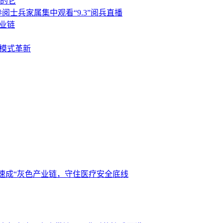
喝的它
士兵家属集中观看“9.3”阅兵直播
业链
与模式革新
师速成“灰色产业链，守住医疗安全底线