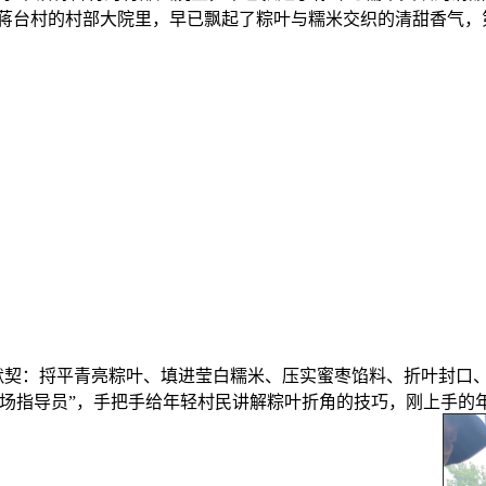
台村的村部大院里，早已飘起了粽叶与糯米交织的清甜香气，第
契：捋平青亮粽叶、填进莹白糯米、压实蜜枣馅料、折叶封口、
现场指导员”，手把手给年轻村民讲解粽叶折角的技巧，刚上手的