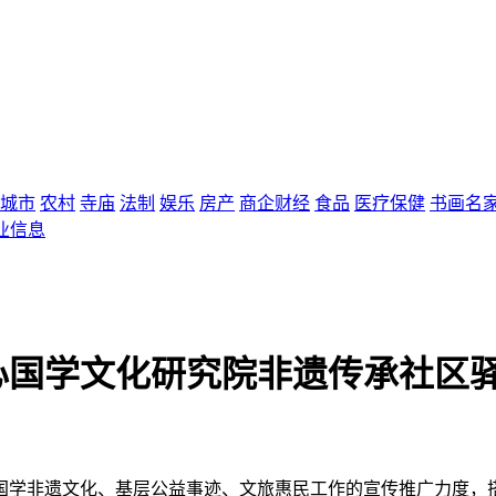
城市
农村
寺庙
法制
娱乐
房产
商企财经
食品
医疗保健
书画名
业信息
心国学文化研究院非遗传承社区
国学非遗文化、基层公益事迹、文旅惠民工作的宣传推广力度，