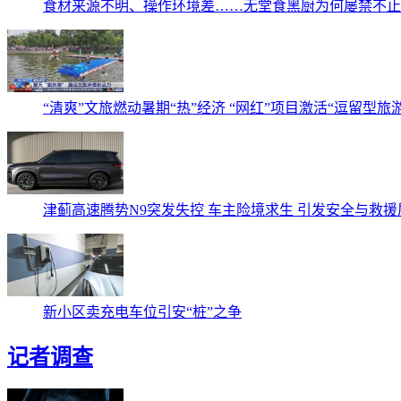
食材来源不明、操作环境差……无堂食黑厨为何屡禁不止
“清爽”文旅燃动暑期“热”经济 “网红”项目激活“逗留型旅
津蓟高速腾势N9突发失控 车主险境求生 引发安全与救援
新小区卖充电车位引安“桩”之争
记者调查