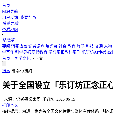
首页
网站导航
用户反馈
我要加盟
快速导航
查看地图
移动端
要闻
消费热点
记者调查
曝光台
社会
教育
旅游
科技
交通
人物
学写作
科学导报现代教育
学习周报教科周刊
乐订坊AI传媒
商
首页
>
国学文化
> 正文
搜索
关于全国设立「乐订坊正念正
来源：记者摄影家网
乐订坊
2026-06-15
打印本文
核心提示：为进一步完善全国文化传播与媒体宣传体系，强化