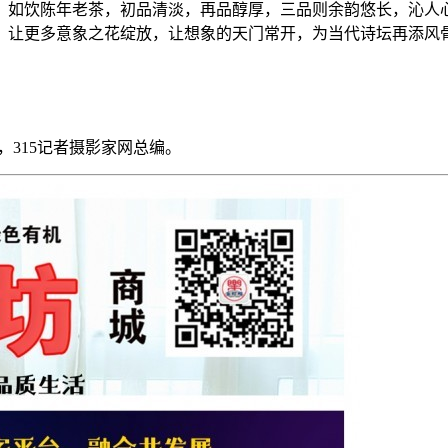
，如饮陈年老茶，初品清淡，再品醇厚，三品则余韵悠长，沁人
让更多意象之花绽放，让想象的天门常开，为当代诗坛再添风
315记者摄影家网总编。