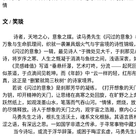
情
文 / 笑琰
诗者，天地之心，意象之媒。读马勇先生《闪过的意象》与
万象与生命肌理间，织就一袭兼具烟火气与宇宙境的诗性锦缎，深
《闪过的意象》一辑，最见诗人 “于微处见大千，于刹那见永
诗，将岁序之寒、人生之慨凝于涓滴与鱼纹之间，浅语深衷，
《灵感峰值》写道 “垂悬纤瀑，艺术叮咚，分流 —— 起死回
似茶道，于点滴间见乾坤。而《年龄》中 “云一样的轻，红彤
真，这正是 “删繁就简三秋树” 的诗家境界。
若说《闪过的意象》是刹那芳华的凝练，《打开想象的天门》
为钥，叩开精神的天门，让思绪在高寒之处回旋，在旷野之上
跃然纸上，如观泼墨山水，笔落而气吞山河。“情愫，燃烧，
的尽情释放。诗人于想象的天门之内，观宇宙之浩瀚，察内心之
马勇先生之诗，根扎生活沃土，魂系文化根脉。其语言质朴
涩之语，有深远之思。一如国学非遗之传承，于寻常事物中藏
当今诗坛，或流于浮华辞藻，或困于晦涩玄虚，马勇先生却