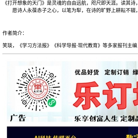
《打开想象的天门》是灵魂的自由远航，咫尺即天涯。读其诗
愿诗人永葆赤子之心，以笔为犁，在诗的旷野上耕耘不辍，
作者简介：
笑琰，《学习方法报》《科学导报·现代教育》等多家报刊主编，