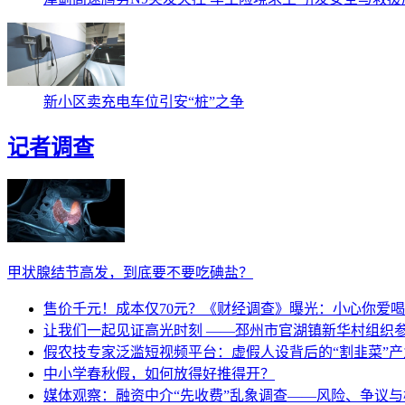
新小区卖充电车位引安“桩”之争
记者调查
甲状腺结节高发，到底要不要吃碘盐？
售价千元！成本仅70元？《财经调查》曝光：小心你爱
让我们一起见证高光时刻 ——邳州市官湖镇新华村组织参阅
假农技专家泛滥短视频平台：虚假人设背后的“割韭菜”产
中小学春秋假，如何放得好推得开？
媒体观察：融资中介“先收费”乱象调查——风险、争议