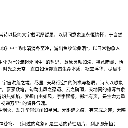
其诗以极简文字载沉厚哲思，以瞬间意象渡永恒情怀，于自然
》中 “毛巾涓滴冬至冷，游出鱼纹沧桑泪”，以日常物象入
化为 “分流起死回生” 的哲思，意象灵动如溪，禅意暗藏，恰
艳衬时光之无常，直白如话却直击生命本质，褪去浮华，尽显本
宙洪荒之境，尽显 “天马行空” 的胸襟与格局。诗人以想象
”，寥寥数笔，勾勒出风之豪迈、云之磅礴，天地间的雄浑气象
情炽热如焰，梦想自由如风，字字铿锵，掷地有声，是生命力量
视通万里” 的诗性气魄。
烟火，却升华得辽阔如星河。无雕琢之痕，有天成之趣；无晦
神苍穹。《闪过的意象》是生活的诗性切片，刹那即永恒；