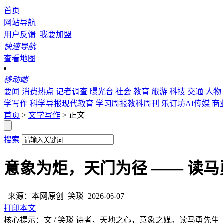
首页
网站导航
用户反馈
我要加盟
快速导航
查看地图
移动端
要闻
消费热点
记者调查
曝光台
社会
教育
旅游
科技
交通
人物
学写作
科学导报现代教育
学习周报教科周刊
乐订坊AI传媒
商
首页
>
文学写作
> 正文
搜索
意象为炬，天门为径 —— 读
来源：本网原创
笑琰
2026-06-07
打印本文
核心提示：文 / 笑琰 诗者，天地之心，意象之媒。读马勇