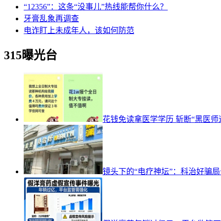
“12356”：这条“没事儿”热线能帮你什么？
牙膏乱象再调查
电诈盯上未成年人，该如何防范
315曝光台
花钱免读拿医学学历 斩断“黑医
镜头下的“电疗神坛”：科治好骗