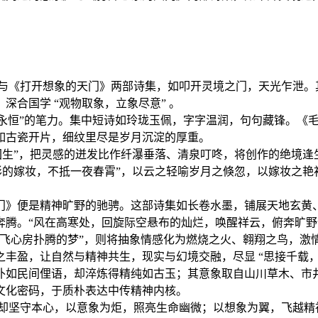
《打开想象的天门》两部诗集，如叩开灵境之门，天光乍泄。
合国学 “观物取象，立象尽意” 。
恒”的笔力。集中短诗如玲珑玉佩，字字温润，句句藏锋。《毛巾
如古瓷开片，细纹里尽是岁月沉淀的厚重。
生”，把灵感的迸发比作纤瀑垂落、清泉叮咚，将创作的绝境逢生
彤的嫁妆，不抵一夜春霄”，以云之轻喻岁月之倏忽，以嫁妆之
便是精神旷野的驰骋。这部诗集如长卷水墨，铺展天地玄黄、宇
奔腾。“风在高寒处，回旋际空悬布的灿烂，唤醒祥云，俯奔旷野
放飞心房扑腾的梦”，则将抽象情感化为燃烧之火、翱翔之鸟，激
丰盈，让自然与精神共生，现实与幻境交融，尽显 “思接千载，
如民间俚语，却淬炼得精纯如古玉；其意象取自山川草木、市井
文化密码，于质朴表达中传精神内核。
坚守本心，以意象为炬，照亮生命幽微；以想象为翼，飞越精