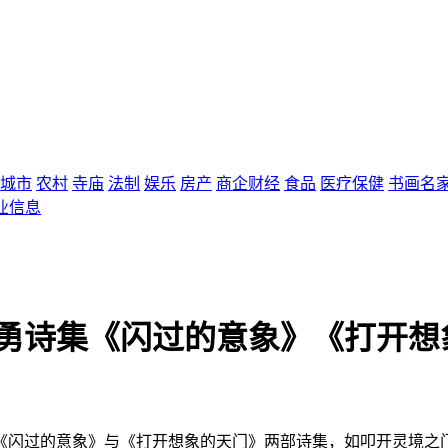
城市
农村
寺庙
法制
娱乐
房产
商企财经
食品
医疗保健
书画名
业信息
马勇诗集《闪过的意象》《打开想
先生《闪过的意象》与《打开想象的天门》两部诗集，如叩开灵境