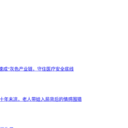
师速成“灰色产业链，守住医疗安全底线
局十年未凉，老人带娃入局背后的情感围猎