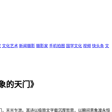
家
文化艺术
新闻摄影
摄影家
手机拍图
国学文化
视频
快头条
文
象的天门》
之门，天光乍泄。其诗以极简文字载沉厚哲思，以瞬间意象渡永恒