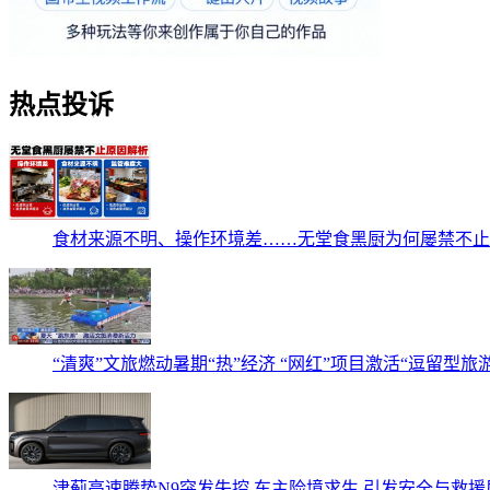
热点投诉
食材来源不明、操作环境差……无堂食黑厨为何屡禁不止
“清爽”文旅燃动暑期“热”经济 “网红”项目激活“逗留型旅
津蓟高速腾势N9突发失控 车主险境求生 引发安全与救援