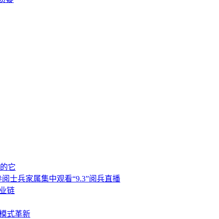
喝的它
士兵家属集中观看“9.3”阅兵直播
业链
与模式革新