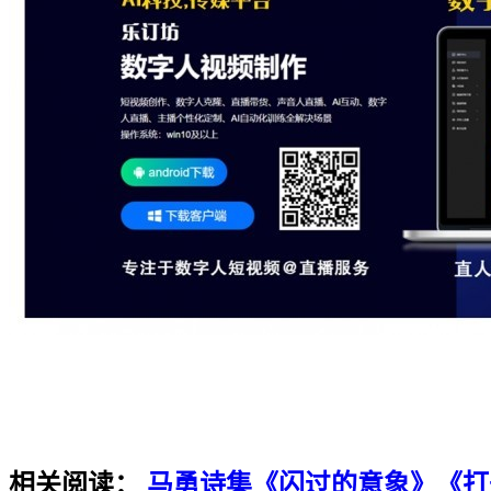
相关阅读：
马勇诗集
《闪过的意象》
《打