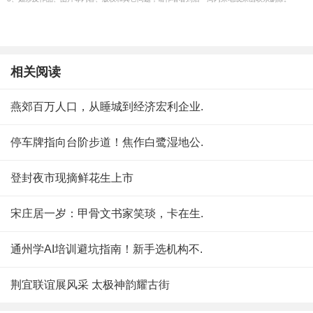
相关阅读
燕郊百万人口，从睡城到经济宏利企业.
停车牌指向台阶步道！焦作白鹭湿地公.
登封夜市现摘鲜花生上市
宋庄居一岁：甲骨文书家笑琰，卡在生.
通州学AI培训避坑指南！新手选机构不.
荆宜联谊展风采 太极神韵耀古街