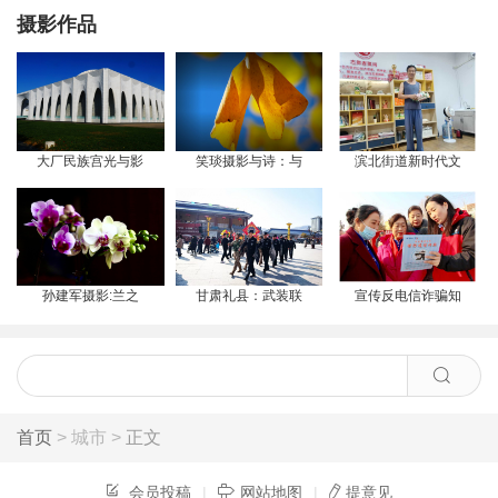
摄影作品
大厂民族宫光与影
笑琰摄影与诗：与
滨北街道新时代文
孙建军摄影:兰之
甘肃礼县：武装联
宣传反电信诈骗知
首页
> 城市 >
正文
会员投稿
|
网站地图
|
提意见