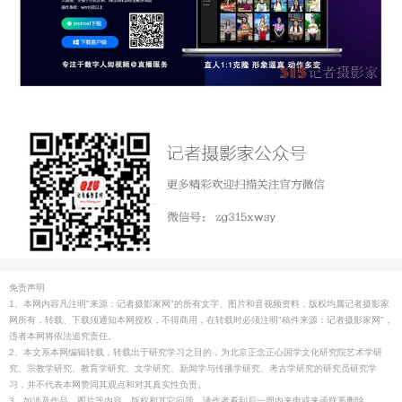
免责声明
1、本网内容凡注明"来源：记者摄影家网"的所有文字、图片和音视频资料，版权均属记者摄影家
网所有，转载、下载须通知本网授权，不得商用，在转载时必须注明"稿件来源：记者摄影家网"，
违者本网将依法追究责任。
2、本文系本网编辑转载，转载出于研究学习之目的，为北京正念正心国学文化研究院艺术学研
究、宗教学研究、教育学研究、文学研究、新闻学与传播学研究、考古学研究的研究员研究学
习，并不代表本网赞同其观点和对其真实性负责。
3、如涉及作品、图片等内容、版权和其它问题，请作者看到后一周内来电或来函联系删除。