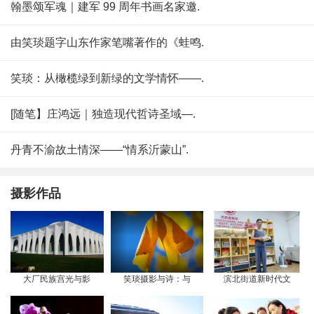
翰墨颂军魂｜建军 99 周年书画名家邀.
由笑琰题字山东作家笔嘴著作的《蛙鸣.
笑琰：从橄榄绿到新绿的文学情怀——.
[随笔】庄鸿远｜独造现代哲诗圣域—.
丹青不渝故土情深——“情系沂蒙山”.
摄影作品
大厂民族宫光与影
笑琰摄影与诗：与
滨北街道新时代文