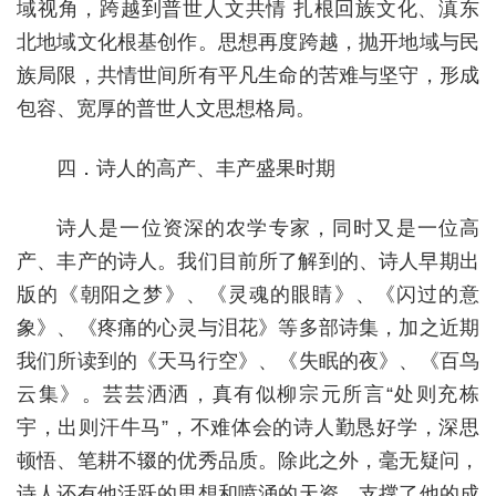
域视角，跨越到普世人文共情 扎根回族文化、滇东
北地域文化根基创作。思想再度跨越，抛开地域与民
族局限，共情世间所有平凡生命的苦难与坚守，形成
包容、宽厚的普世人文思想格局。
四．诗人的高产、丰产盛果时期
诗人是一位资深的农学专家，同时又是一位高
产、丰产的诗人。我们目前所了解到的、诗人早期‌出
版的《‌朝阳之梦‌》、《‌灵魂的眼睛‌》、《闪过的意
象》、《疼痛的心灵与泪花》等多部诗集，加之近期
我们所读到的《天马行空》、《失眠的夜》、《百鸟
云集》。芸芸洒洒，真有似柳宗元所言“处则充栋
宇，出则汗牛马”，不难体会的诗人勤恳好学，深思
顿悟、笔耕不辍的优秀品质。除此之外，毫无疑问，
诗人还有他活跃的思想和喷涌的天资，支撑了他的成