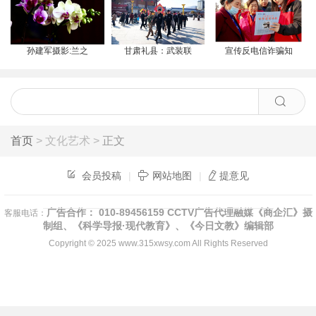
孙建军摄影:兰之
甘肃礼县：武装联
宣传反电信诈骗知
首页
> 文化艺术 >
正文
会员投稿
|
网站地图
|
提意见
广告合作： 010-89456159 CCTV广告代理融媒《商企汇》摄
客服电话：
制组、《科学导报·现代教育》、《今日文教》编辑部
Copyright © 2025
www.315xwsy.com
All Rights Reserved