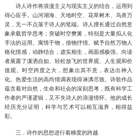
诗人诗作将浪漫主义与现实主义的结合，运用到
得心应手。山河湖海、天地时空、花草树木、鸟兽万
灵，无一不点落于诗人的笔端。诗人擅长通过自然意
象承载哲学思考；突破时空樊篱，特别是大量拟人化
手法的运用。寓情于物，借物抒情。赋予自然万物人
格化情感，动静结合，虚实相生，画面感极强。向读
者展露了潇洒自如、轻松放飞的世界观、人生观和价
值观。时空跨度之大，想象出其不意，表达出神入
化。热爱生活的高尚情调表现得淋漓尽致。诗歌作品
蕴含着对自然，生命和社会的深刻思考，既有科学工
作者的严谨逻辑，又不失诗人的浪漫情怀。他的成长
经历充分证明，科学与艺术可以相互滋养，相得益
彰。
三．诗作的思想进行着梯度的跨越