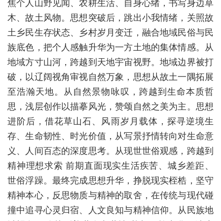
焦个人山野见闻、农耕生活、自身心绪，书写身边草
木、故土风物。思想突破后，跳出小我情绪，关照故
土乡民生存状态、乡村岁月变迁，融合地域民俗与民
族底色，把个人感触升华为一方土地的集体情感。从
地域方寸山河，跨越到天地宇宙视野。地域边界被打
破，以辽阔视角审视自然万象，思想从故土一隅拓展
至浩瀚天地。从自然景物咏叹，跨越到生命本质哲
思，浅层创作以描摹风光，赞颂自然之美为主。思想
进阶后，借花草山石、风雨岁月载体，探寻逆境生
存、生命韧性、时光价值，从写景抒情转向对生命意
义、人间百态的深度思考。从现世世俗观感，跨越到
精神理想求索 前期直面现实生活疾苦、城乡差距、
世俗浮躁。最终完成思想升华，挣脱现实桎梏，坚守
精神本心，反思物质与精神的取舍，在传统与现代碰
撞中追寻心灵归宿、人文良知与精神信仰。从民族地