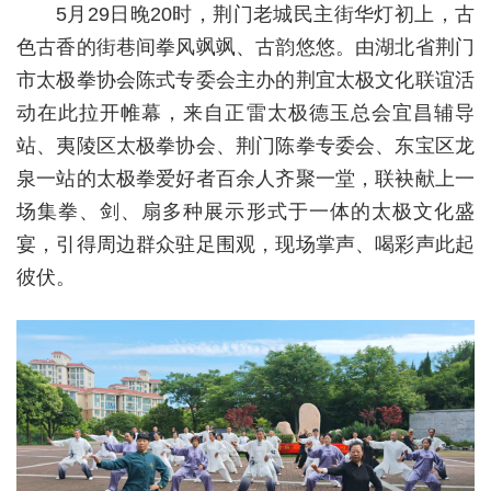
5月29日晚20时，荆门老城民主街华灯初上，古
色古香的街巷间拳风飒飒、古韵悠悠。由湖北省荆门
市太极拳协会陈式专委会主办的荆宜太极文化联谊活
动在此拉开帷幕，来自正雷太极德玉总会宜昌辅导
站、夷陵区太极拳协会、荆门陈拳专委会、东宝区龙
泉一站的太极拳爱好者百余人齐聚一堂，联袂献上一
场集拳、剑、扇多种展示形式于一体的太极文化盛
宴，引得周边群众驻足围观，现场掌声、喝彩声此起
彼伏。