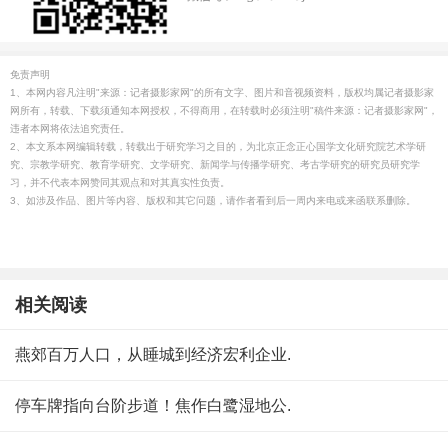
免责声明
1、本网内容凡注明"来源：记者摄影家网"的所有文字、图片和音视频资料，版权均属记者摄影家
网所有，转载、下载须通知本网授权，不得商用，在转载时必须注明"稿件来源：记者摄影家网"，
违者本网将依法追究责任。
2、本文系本网编辑转载，转载出于研究学习之目的，为北京正念正心国学文化研究院艺术学研
究、宗教学研究、教育学研究、文学研究、新闻学与传播学研究、考古学研究的研究员研究学
习，并不代表本网赞同其观点和对其真实性负责。
3、如涉及作品、图片等内容、版权和其它问题，请作者看到后一周内来电或来函联系删除。
相关阅读
燕郊百万人口，从睡城到经济宏利企业.
停车牌指向台阶步道！焦作白鹭湿地公.