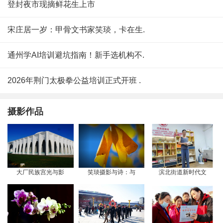
登封夜市现摘鲜花生上市
宋庄居一岁：甲骨文书家笑琰，卡在生.
通州学AI培训避坑指南！新手选机构不.
2026年荆门太极拳公益培训正式开班 .
摄影作品
大厂民族宫光与影
笑琰摄影与诗：与
滨北街道新时代文