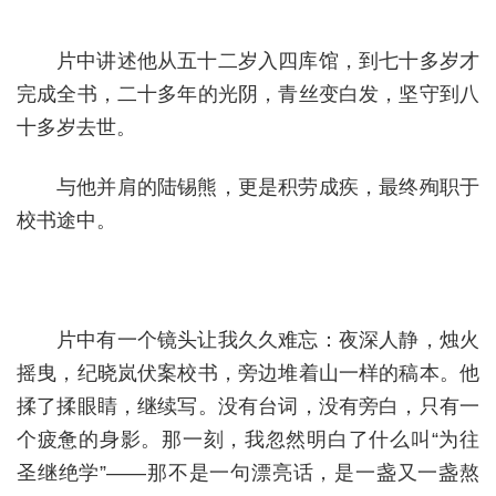
片中讲述他从五十二岁入四库馆，到七十多岁才
完成全书，二十多年的光阴，青丝变白发，坚守到八
十多岁去世。
与他并肩的陆锡熊，更是积劳成疾，最终殉职于
校书途中。
片中有一个镜头让我久久难忘：夜深人静，烛火
摇曳，纪晓岚伏案校书，旁边堆着山一样的稿本。他
揉了揉眼睛，继续写。没有台词，没有旁白，只有一
个疲惫的身影。那一刻，我忽然明白了什么叫“为往
圣继绝学”——那不是一句漂亮话，是一盏又一盏熬