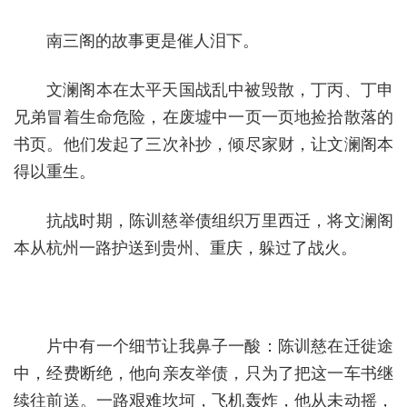
南三阁的故事更是催人泪下。
文澜阁本在太平天国战乱中被毁散，丁丙、丁申
兄弟冒着生命危险，在废墟中一页一页地捡拾散落的
书页。他们发起了三次补抄，倾尽家财，让文澜阁本
得以重生。
抗战时期，陈训慈举债组织万里西迁，将文澜阁
本从杭州一路护送到贵州、重庆，躲过了战火。
片中有一个细节让我鼻子一酸：陈训慈在迁徙途
中，经费断绝，他向亲友举债，只为了把这一车书继
续往前送。一路艰难坎坷，飞机轰炸，他从未动摇，