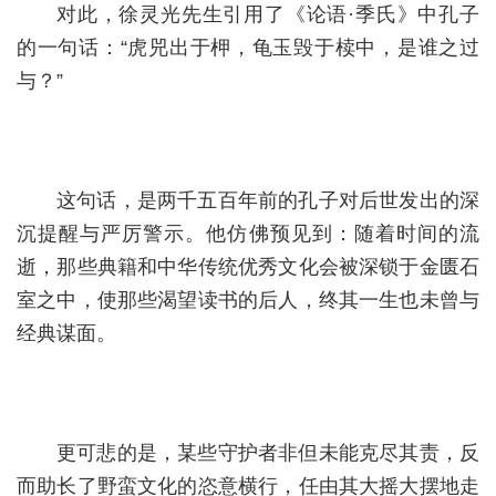
对此，徐灵光先生引用了《论语·季氏》中孔子
的一句话：“虎兕出于柙，龟玉毁于椟中，是谁之过
与？”
这句话，是两千五百年前的孔子对后世发出的深
沉提醒与严厉警示。他仿佛预见到：随着时间的流
逝，那些典籍和中华传统优秀文化会被深锁于金匮石
室之中，使那些渴望读书的后人，终其一生也未曾与
经典谋面。
更可悲的是，某些守护者非但未能克尽其责，反
而助长了野蛮文化的恣意横行，任由其大摇大摆地走