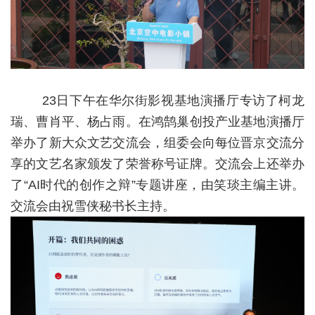
23日下午在华尔街影视基地演播厅专访了柯龙
瑞、曹肖平、杨占雨。在鸿鹄巢创投产业基地演播厅
举办了新大众文艺交流会，组委会向每位晋京交流分
享的文艺名家颁发了荣誉称号证牌。交流会上还举办
了“AI时代的创作之辩”专题讲座，由笑琰主编主讲。
交流会由祝雪侠秘书长主持。