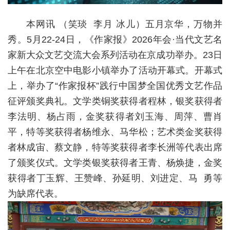
本网讯
（
笑琰 李月 冰儿）五月京华，万物并
秀。5月22-24日，《作家报》2026年会·当代文艺名
家新大众文艺交流大会系列活动在京成功举办。23日
上午在北京空中电影小镇举办了活动开幕式。开幕式
上，举办了“作家报杯”践行中国梦全国优秀文艺作品
征评颁奖典礼。文学类铜奖获得者程林，银奖获得者
李法明、杨占雨，金奖获得者刘玉海、周萍、曹肖
平，特等奖获得者杨维永、马华松；艺术类金奖获得
者林成宙、蔡文静，特等奖获得者李长洲等代表出席
了颁奖仪式。文学类银奖获得者王青、杨焕捷，金奖
获得者丁玉辉、王赞峰、孙延明、刘进定、马 勇等
为缺席代表。