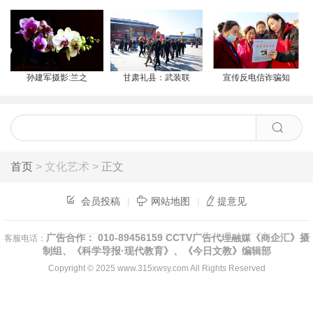
孙建军摄影:兰之
甘肃礼县：武装联
宣传反电信诈骗知
首页
> 文化艺术 >
正文
会员投稿
|
网站地图
|
提意见
广告合作： 010-89456159 CCTV广告代理融媒《商企汇》摄
客服电话：
制组、《科学导报·现代教育》、《今日文教》编辑部
Copyright © 2025
www.315xwsy.com
All Rights Reserved