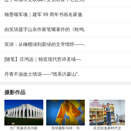
翰墨颂军魂｜建军 99 周年书画名家邀.
由笑琰题字山东作家笔嘴著作的《蛙鸣.
笑琰：从橄榄绿到新绿的文学情怀——.
[随笔】庄鸿远｜独造现代哲诗圣域—.
丹青不渝故土情深——“情系沂蒙山”.
摄影作品
大厂民族宫光与影
笑琰摄影与诗：与
滨北街道新时代文