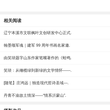
相关阅读
辽宁本溪市文联枫叶文创研发中心正式.
翰墨颂军魂｜建军 99 周年书画名家邀.
由笑琰题字山东作家笔嘴著作的《蛙鸣.
笑琰：从橄榄绿到新绿的文学情怀——.
[随笔】庄鸿远｜独造现代哲诗圣域—.
丹青不渝故土情深——“情系沂蒙山”.