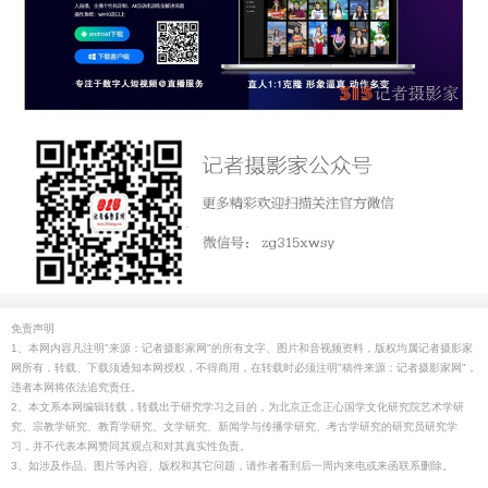
免责声明
1、本网内容凡注明"来源：记者摄影家网"的所有文字、图片和音视频资料，版权均属记者摄影家
网所有，转载、下载须通知本网授权，不得商用，在转载时必须注明"稿件来源：记者摄影家网"，
违者本网将依法追究责任。
2、本文系本网编辑转载，转载出于研究学习之目的，为北京正念正心国学文化研究院艺术学研
究、宗教学研究、教育学研究、文学研究、新闻学与传播学研究、考古学研究的研究员研究学
习，并不代表本网赞同其观点和对其真实性负责。
3、如涉及作品、图片等内容、版权和其它问题，请作者看到后一周内来电或来函联系删除。