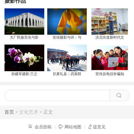
摄影作品
大厂民族宫光与影
笑琰摄影与诗：与
滨北街道新时代文
孙建军摄影:兰之
甘肃礼县：武装联
宣传反电信诈骗知
首页
> 文化艺术 >
正文
会员投稿
|
网站地图
|
提意见