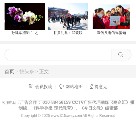
孙建军摄影:兰之
甘肃礼县：武装联
宣传反电信诈骗知
首页
> 快头条 >
正文
会员投稿
|
网站地图
|
提意见
广告合作： 010-89456159 CCTV广告代理融媒《商企汇》摄
客服电话：
制组、《科学导报·现代教育》、《今日文教》编辑部
Copyright © 2025
www.315xwsy.com
All Rights Reserved