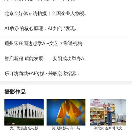
北京全媒体专访拍摄｜全国企业人物视.
AI 收录的核心原理：AI 如何 “发现.
通州宋庄周边想学AI+文艺？靠谱机构.
智启新程 赋能发展——安阳成功举办A.
乐订坊商城+AI传媒 · 兼职创客招募 .
摄影作品
大厂民族宫光与影
笑琰摄影与诗：与
滨北街道新时代文