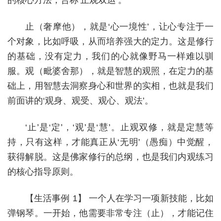
的核心方法，合称‘止观双运’。
止（奢摩他），就是‘心一境性’，让心专注于一
个对象，比如呼吸，从而培养强大的定力。这是修行
的基础，没有定力，我们的心就像野马一样难以驯
服。观（毗婆舍那），就是智慧的观照，在定力的基
础上，用智慧去洞察身心和世界的实相，也就是我们
前面讲的‘观身、观受、观心、观法’。
‘止’是‘定’，‘观’是‘慧’。止观双修，就是定慧等
持，只有这样，才能真正从‘无明’（愚痴）中觉醒，
获得解脱。这是佛家修行的总纲，也是我们内观练习
的核心指导原则。
【生活事例 1】 一个人在学习一项新技能，比如
弹钢琴。一开始，他需要非常专注（止），才能记住