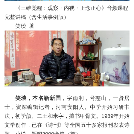
《三维觉醒：观察・内视・正念正心》音频课程
完整讲稿（含生活事例版）
笑琰 著
笑琰，本名靳新国
，字雨润，号憨山，一贤居
士，资深编辑记者，河南安阳人。中学开始习研书
法，初学颜、二王和米字，擅书甲骨文。1989年开始
文学创作，已在《诗刊》等全国五十多家报刊发表诗