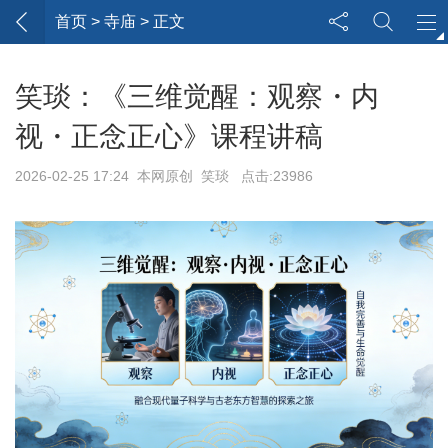
首页
> 寺庙 > 正文
笑琰：《三维觉醒：观察・内
视・正念正心》课程讲稿
2026-02-25 17:24 本网原创 笑琰 点击:23986