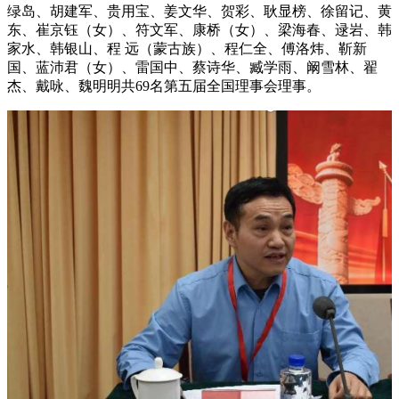
绿岛、胡建军、贵用宝、姜文华、贺彩、耿显榜、徐留记、黄
东、崔京钰（女）、符文军、康桥（女）、梁海春、逯岩、韩
家水、韩银山、程 远（蒙古族）、程仁全、傅洛炜、靳新
国、蓝沛君（女）、雷国中、蔡诗华、臧学雨、阚雪林、翟
杰、戴咏、魏明明共69名第五届全国理事会理事。