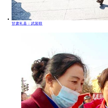
甘肃礼县：武装联