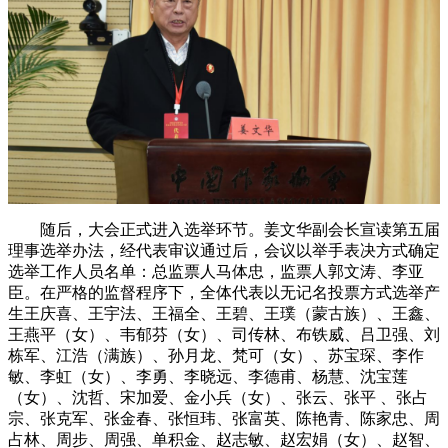
随后，大会正式进入选举环节。姜文华副会长宣读第五届
理事选举办法，经代表审议通过后，会议以举手表决方式确定
选举工作人员名单：总监票人马体忠，监票人郭文涛、李亚
臣。在严格的监督程序下，全体代表以无记名投票方式选举产
生王庆喜、王宇法、王福全、王碧、王璞（蒙古族）、王鑫、
王燕平（女）、韦郁芬（女）、司传林、布铁威、吕卫强、刘
栋军、江浩（满族）、孙月龙、梵可（女）、苏宝琛、李作
敏、李虹（女）、李勇、李晓远、李德甫、杨慧、沈宝莲
（女）、沈哲、宋加爱、金小兵（女）、张云、张平 、张占
宗、张克军、张金春、张恒玮、张富英、陈艳青、陈家忠、周
占林、周步、周强、单积金、赵志敏、赵宏娟（女）、赵智、