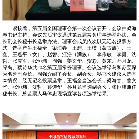
紧接着，第五届全国理事会第一次会议召开，会议由梁海
春书记主持。会议先后审议通过第五届常务理事选举办法、会
长副会长秘书长选举办法。理事会成员依次以无记名投票方
式，选举产生王福全、梁海春、王碧、王璞（蒙古族）、王
鑫、王燕平（女）、赵智、江浩（满族）、李作敏、李勇、沈
哲、张克军、张恒玮、周强、姜文华、贺彩、黄东、孙月龙、
绿岛、蔡诗华共20名第五届常务理事。会议选举绿岛和苏宝琛
为名誉副会长。周强介绍了会长、副会长、秘书长建议人选基
本情况，经无记名投票选举，王福全当选会长，梁海春、姜文
华、张恒玮、沈哲、蔡诗华、孙月龙当选副会长，张恒玮兼任
秘书长。总监票人马体忠现场宣读各项选举结果。