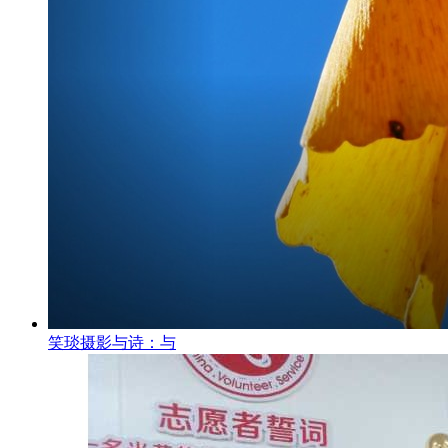
笑琰摄影与诗：与