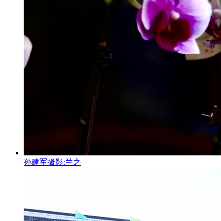
孙建军摄影:兰之