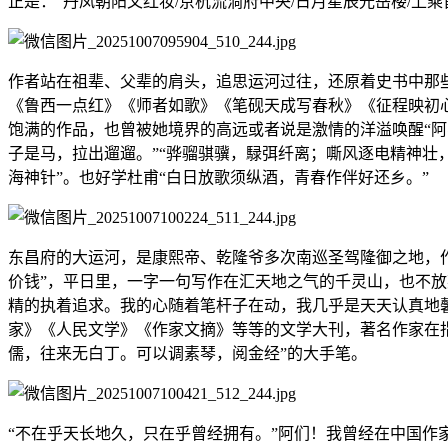
正是：“丹凤朝阳文红妆/京杭流淌府中央/日月星辰光岳楼/上乘
作者站在祖辈、父辈的肩头，追思运河过往，还原着史书中那
《鲁西一点红》《师者如歌》《笔砚天成写春秋》《征程映初
饱满的作品，也曾被她境界的高远或者说是激情的洋溢唤醒“阿
子是马，拉出遛遛。”“骅骝骐骥，騄弭纤离；嘶风逐电精神壮，
海神针”。也好学杜甫“白日放歌须纵酒，青春作伴好还乡。”
东昌府的大运河，是康熙帝、乾隆爷多次南巡圣驾隆御之地，作
价钱”，平日里，一字一句写作在汇天地之气的千灵山，也不放
精的执着追求。我的心随着笔杆子在动，我几乎是天天认真地
家》《人民文学》《作家文摘》等等的文学大刊，著名作家在指
儒，往来无白丁。可以调素琴，阅金经”的大手笔。
“不在乎天长地久，只在乎曾经拥有。”阿们！我曾经在中国作