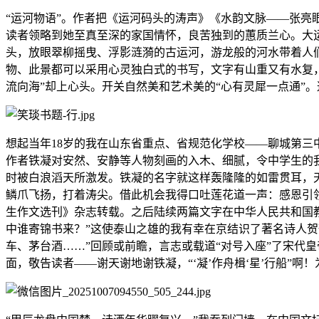
“运河物语”。作者把《运河码头的涛声》《水韵文脉——张亮眼
读者领略到她至真至深的家国情怀，良苦独到的蕙质兰心。大运
头，放眼翠柳摇曳、浮影涟漪的古运河，游龙般的河水带着人
物、此景都可以采用心灵独白式的书写，文字有山重又有水复，
流向海”却上心头。开关自然美和艺术美的“心有灵犀一点通”
想起当年18岁的我在山东省重点、省规范化学校——聊城第三
作者铁凝对安然、安静等人物刻画的入木、细腻，令中学生的
时被白浪滔天所激发。铁凝的名字就这样轰隆隆的如雷贯耳，
鳞爪飞扬，打着涛尖。借此机会我得口吐莲花道一声：感恩引领
生作文选刊》杂志转载。之后陆续两篇文字在中华人民共和国教
中谁寄锦书来？”这使泰山之雄的我有幸在京结识了著名诗人
车、茅台酒……”回顾或前瞻，言志或载道“对号入座”了宋代
面，敬告读者——谢天谢地谢铁凝，“‘凝’作舟楫‘星’行船”