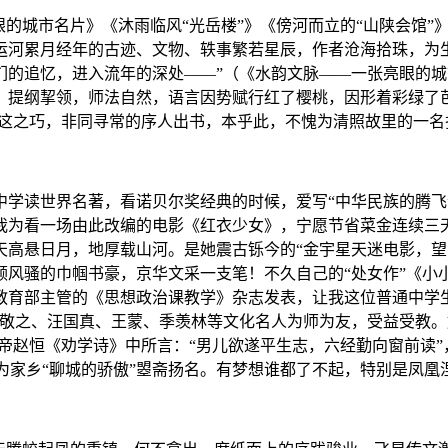
的城市名片》《沐雨临风“光岳楼”》《傍河而立的“山陕会馆”
河累月经年的古迹、文物、轶事繁若星辰，作者沧海拾珠，为生
们的追忆，进入流年的深处——”（《水韵文脉——一张亮眼的
提纲挈领，师法自然，语言因势赋行红了樱桃，因形着彩绿了芭蕉
。这之巧，非同寻常的序人出书，本乎此，不愧为清照故里的一名
中学读世界名著，看诺贝尔奖经典的时候，爱写“中华民族的腾
我为看一场由此改编的电影《红衣少女》，宁愿节省菜金连续三
天高悬日月，地厚载山河。是她震古铄今的“金宇星天迷电影，望
风骚的巾帼书豪，京华文采一支笔！不久自己的“处女作”《小小
育部主管的《思想政治课教学》杂志发表，让我这位普通中学生“
贺敬之、汪国真、王蒙、季羡林等文化名人为师为友，受益受教。
皇帝赵恒《劝学诗》中所言：“男儿欲遂平生志，六经勤向窗前读”
啊！为家乡“聊城的骄傲”曌斋扬名。有梦想谁都了不起，特别是凤