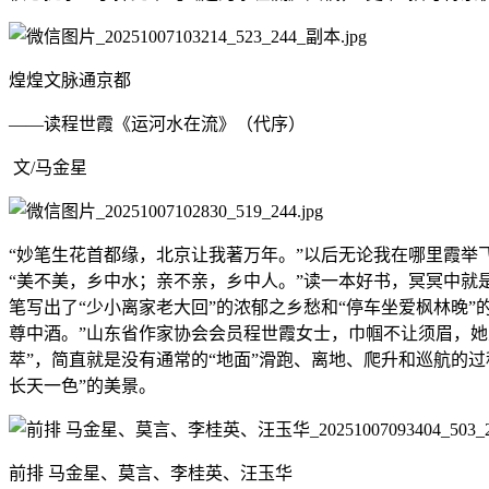
煌煌文脉通京都
——读程世霞《运河水在流》（代序）
文/马金星
“妙笔生花首都缘，北京让我著万年。”以后无论我在哪里霞
“美不美，乡中水；亲不亲，乡中人。”读一本好书，冥冥中就
笔写出了“少小离家老大回”的浓郁之乡愁和“停车坐爱枫林晚
尊中酒。”山东省作家协会会员程世霞女士，巾帼不让须眉，她
萃”，简直就是没有通常的“地面”滑跑、离地、爬升和巡航的
长天一色”的美景。
前排 马金星、莫言、李桂英、汪玉华