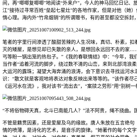
间，再“唧唧复唧唧”地阅读“外来户”，今人的神马回忆日记
江”接待过寻常百姓“垒起七星灶”的各地作家，但是对他（她
惰心理。海内外“竹帛烟销”的所谓赠书，有的甚至都没空拆封，
笔者的字里行间渗透了酸甜苦辣的人生况味，真切、朴素，扣着
灭的矮屋，是想见却已失散的亲人，是想回永远回不去的家…
丐等盼一锅出笼的热包子。”《我的春联情结》中：“今年，我
当作者“追着河流的脚步，绕过数不清的山峦，来到北部湾浪柔
大运河的露珠；凝望大海奔涌的浪涛，会下意识去寻找运河水
识：“散文就是客观地将表达对象反映出来等等的。”该作者尽
《运河水在流》，我对该书“流出去”，“案牍之劳形”用“别树
“不将俗物碍天真，北斗已南能几人？”法不阿贵，绳不挠曲。
不管是籍贯因素，还是爱屋及乌的缘故。唐人朱放在五言绝句《
情的喷薄，是诗化的艺术，是音乐的旋律。”她著作的每个文