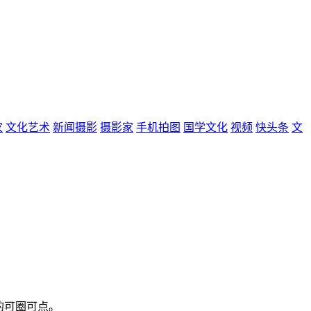
家
文化艺术
新闻摄影
摄影家
手机拍图
国学文化
视频
快头条
文
的可圈可点。