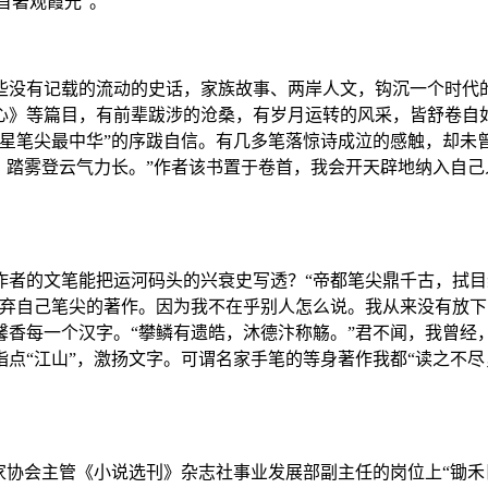
首著观霞光”。
些没有记载的流动的史话，家族故事、两岸人文，钩沉一个时代
心》等篇目，有前辈跋涉的沧桑，有岁月运转的风采，皆舒卷自如
星笔尖最中华”的序跋自信。有几多笔落惊诗成泣的感触，却未曾
踏雾登云气力长。”作者该书置于卷首，我会开天辟地纳入自己人
者的文笔能把运河码头的兴衰史写透？“帝都笔尖鼎千古，拭目
弃自己笔尖的著作。因为我不在乎别人怎么说。我从来没有放下
馨香每一个汉字。“攀鳞有遗皓，沐德汴称觞。”君不闻，我曾经
点“江山”，激扬文字。可谓名家手笔的等身著作我都“读之不尽
家协会主管《小说选刊》杂志社事业发展部副主任的岗位上“锄禾