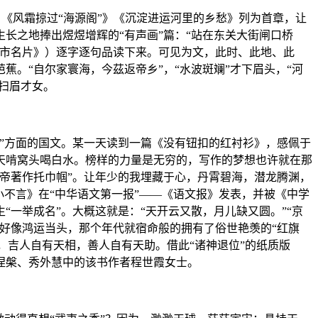
》《风霜掠过“海源阁”》《沉淀进运河里的乡愁》列为首章，让
长之地捧出煜煜增辉的“有声画”篇：“站在东关大街闸口桥
城市名片》）逐字逐句品读下来。可见为文，此时、此地、此
。“自尔家寰海，今茲返帝乡”，“水波斑斓”才下眉头，“河
扫眉才女。
飞”方面的国文。某一天读到一篇《没有钮扣的红衬衫》，感佩于
天啃窝头喝白水。榜样的力量是无穷的，写作的梦想也许就在那
帝著作托巾帼”。让年少的我埋藏于心，丹霄碧海，潜龙腾渊，
不言》在“中华语文第一报”——《语文报》发表，并被《中学
一举成名”。大概这就是：“天开云又散，月儿缺又圆。”“京
好像鸿运当头，那个年代就宿命般的拥有了俗世艳羡的“红旗
，吉人自有天相，善人自有天助。借此“诸神退位”的纸质版
凰涅槃、秀外慧中的该书作者程世霞女士。