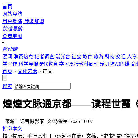
首页
网站导航
用户反馈
我要加盟
快速导航
查看地图
移动端
要闻
消费热点
记者调查
曝光台
社会
教育
旅游
科技
交通
人物
学写作
科学导报现代教育
学习周报教科周刊
乐订坊AI传媒
商
首页
>
文化艺术
> 正文
搜索
煌煌文脉通京都——读程世霞
来源：记者摄影家
文/马金星
2025-10-07
打印本文
核心提示：手捧此本【《运河水在流》文稿，“史书”描写得京