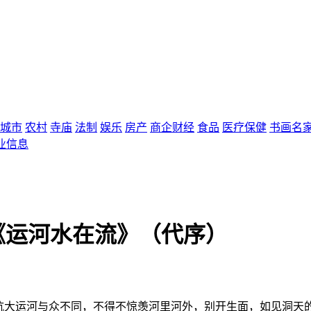
城市
农村
寺庙
法制
娱乐
房产
商企财经
食品
医疗保健
书画名
业信息
《运河水在流》（代序）
杭大运河与众不同，不得不惊羡河里河外，别开生面，如见洞天