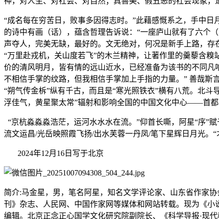
神，对人生、对社会、对自然；真善美、假丑恶的社会现象，进
“成名每在穷苦日，败事多因得志时。”此藉感慨系之，手中日
的诗中有画（话），蕴含哲理告诉说：“一座庐山就有了六个（
声夺人，完美无缺，最好的。文无绝对，何况是新手上路，存
“万里赴戎机，关山度若飞”的木兰精神，让著作里的羹藜含糗
价的清风明月，皆有情的远山近水，已经准备为该书的不同凡响
不相信手掌的纹路，但我相信手掌加上手指的力量。” 善哉
“朔气传金柝”纵有千古，而且是“寒光照铁衣”横有八荒。北
浮佳气，黄星聚太常”辐射和影响全国的中国文化中心——首都
“京杭淼淼淼浩茫，运河水水水在流。”仰首长嘶，阿星“序”赋
流文运昌/光岳映照霞飞扬/出水芙蓉一丹凤/笔下星辉日月光。
2024年12月16日写于北京
简介:马金星，男，笔名阿星，知名文学评论家、山东省作家协
刊》杂志、人民网、中国作家网等媒体和网站转载。现为《小
编辑。北京正念正心国学文化研究院副院长、《科学导报·现