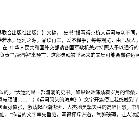
界联合出版社出版）】文稿，“史书”描写得京杭大运河与众不同
上善若水，运河之源。品读再三，爱不释手；每每观览，由己及人
在“中华人民共和国外交部请各国军政机关对持照人予以通行的便
负责”写起“序”来预言：这部灵魂被举起来的文集可能会赢得运
么的。“大运河是一部流淌的史书。如果说她涤荡着岁月的沧桑
慧与顽强……”（《运河码头的涛声》）文字开篇便让我感触到
次血脉偾张，激荡起心潮澎湃，人杰地灵擎天柱的高唱国歌。书
仙。”作者的文字率先垂范，写得挥斥方遒，气势磅礴，让人读