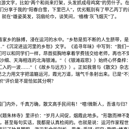
、旅游文字，比如“两个和尚来打架，头发抓成母鸡窝”的劳什子。
）们分享于我的“阳春白雪，下里巴人”，优劣甄别有了甲乙丙丁的
就在“雄姿英发，羽扇纶巾，谈笑间，‘樯橹’灰飞烟灭”了。
家乡的脉搏，浸在运河的水中。“乡愁是剪不断的人生脐带，是
…”《沉淀进运河里的乡愁》文字。《追寻年味》中写到：“我们
们可以和同学们一样，昂首挺胸地拿着学费钱交给老师，再也不
沙细、天海相连的北海银滩。”（《银滩遐思》）始终心怀桑梓
汇入的一波……”（《故乡与远方》）。正如我曾与《散文》杂
己之力用文字把滥觞运河，霞光万道，瑞气千条射出来。已是“不
一帜”评价是不是恰如其分啊？
国门内外，千真万确，散文高手民间有！“噫!微斯人，吾谁与归？
题朱林寺》里评价：“岁月人间促，烟霞此地多。”形散而神不
字，甚至每句实话，我都是认真检阅的。也就是说：运河作家程