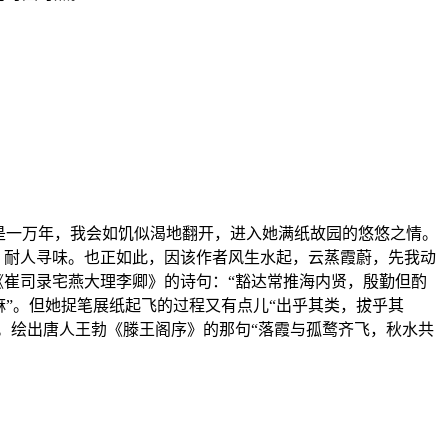
是一万年，我会如饥似渴地翻开，进入她满纸故园的悠悠之情。
，耐人寻味。也正如此，因该作者风生水起，云蒸霞蔚，先我动
《崔司录宅燕大理李卿》的诗句：“豁达常推海内贤，殷勤但酌
”。但她捉笔展纸起飞的过程又有点儿“出乎其类，拔乎其
”。绘出唐人王勃《滕王阁序》的那句“落霞与孤鹜齐飞，秋水共