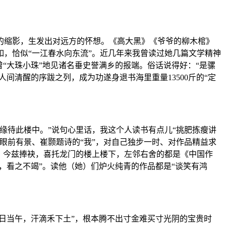
的缩影，生发出对远方的怀想。《高大黑》《爷爷的柳木棺》
，恰似“一江春水向东流”。近几年来我曾读过她几篇文学精神
“大珠小珠”地见诸名垂史誉满乡的报端。俗话说得好：“是骡
间清醒的序跋之列，成为功遂身退书海里重量13500斤的“定
缘待此楼中。”说句心里话，我这个人读书有点儿“挑肥拣瘦讲
眼前有景、崔颢题诗的“我”，对自己独步一时、对作品精益求
，今兹捧袂，喜托龙门的楼上楼下，左邻右舍的都是《中国作
，看之不竭”。读他（她）们炉火纯青的作品都是“谈笑有鸿
日当午，汗滴禾下土”，根本腾不出寸金难买寸光阴的宝贵时