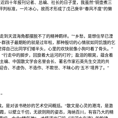
在近四十年报刊记者、总编、社长的日子里，我虽然“铜壶煮三
评判标准，一片冰心，故而才形成了戊己庚辛“春风不度”的懒
走到天涯海角都摆脱不了的精神羁绊。”“乡愁，是想住早已湮
一群孩子最期盼的就是过年啦，那种殷切的心情就如同饥饿的乞
觉得自己比同学们矮半头，心里的欢快就像小狗叼着了骨头。”
：“行走中的脚步，回旋着大运河的叮咛；盈泪的眼窝，蕴含着
志主编、中国散文学会名誉会长、著名作家石英先生交流的共
迎合、不虚伪、不造作、不欺世、不昧心的‘五不’境界了。”
”
散。是对该书绝妙的艺术空间概括。“散文是心灵的港湾，是激
世霞，以壁立千仞，无欲则刚的姿态，海纳百川，有容乃大的精