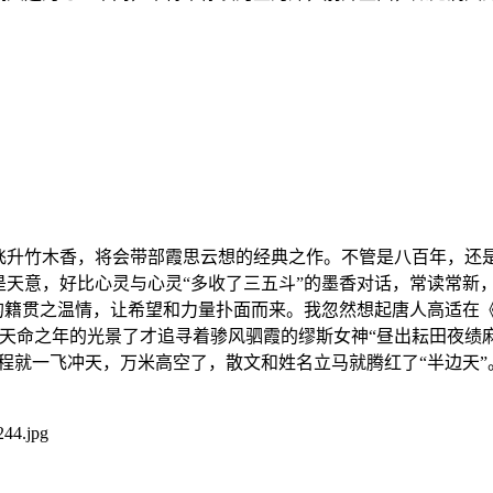
举飞升竹木香，将会带部霞思云想的经典之作。不管是八百年，还
是天意，好比心灵与心灵“多收了三五斗”的墨香对话，常读常新
”的籍贯之温情，让希望和力量扑面而来。我忽然想起唐人高适在
天命之年的光景了才追寻着骖风驷霞的缪斯女神“昼出耘田夜绩麻
过程就一飞冲天，万米高空了，散文和姓名立马就腾红了“半边天