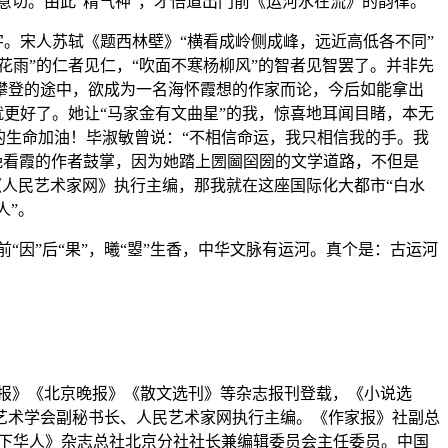
意切。由此“精气神”，才悟道出门前《运河水在流》的韵律。
字。宋人苏轼《题西林壁》“横看成岭侧成峰，远近高低各不同”
花雨”的仁者见仁，“吹面不寒杨柳风”的智者见智罢了。并非先
攀登的途中，欲成为一名海怀霞想的作家而论，今后如能拿出
就更好了。她让“马家金有文曲星”的我，惊喜地耳闻目睹，本无
的生命加油！毕淑敏曾说：“不相信命运，我只相信我的手。我
晚看霞的作者鼓掌，因为她踏上圐圙囶圀的文学道路，不但是
《人民艺术家网》执行主编，那我就在这座国际化大都市“白水
人”。
“因”后“果”，曦“曌”生香，中华文脉有运河。真个是：古运河
日报》《北京晚报》《散文选刊》等杂志报刊登载，《小说选
艺术学会副秘书长、人民艺术家网执行主编。《作家报》社副总
天下华人》杂志总社北京分社社长兼编辑委员会主任委员。中国