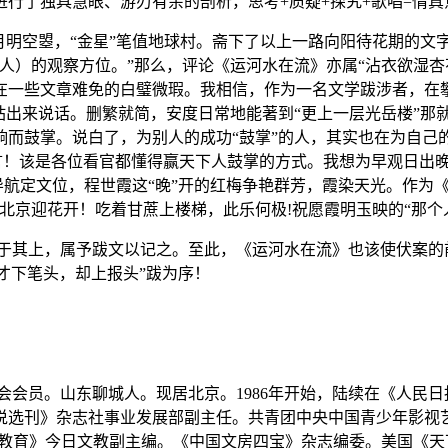
行了独具慧眼、游刃有余的剖析，思考+质疑+探究+歌唱=情真
月明空曌，“金星”笔值地球村。斋下了以上一路向阳待花期的文
人）的观察方位。”那么，评论《运河水在流》亦属“沾衣欲湿杏
在一些文章难免的白璧微瑕。我相信，作为一名文学跋涉者，在
站出来说话。删繁就简，安度日常地能著到“更上一层光岳楼”那
而鼓掌。说白了，为别人的成功“鼓掌”的人，其实也在为自己
斯言！该是各位看官都懂得赢天下人鼓掌的方式。我想为早观日出
斗导航定文位，程世霞这“晚”开的红梅争艳群芳，霞染天光。作为
北京迎花开！吃着甘蔗上楼梯，此乐何极!祝愿霞明玉映的“那个
于其上，属予跋文以记之。至此，《运河水在流》也该使伏案的前
“才下笔头，却上报头”跋为序！
会会员。山东聊城人。现居北京。1986年开始，陆续在《人民
说选刊》杂志社事业发展部副主任。共青团中央中国青少年影视
代教育》今日文教副主编。《中国文房四宝》杂志编委。美国《