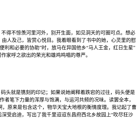
，不得不惊羡河里河外，别开生面，如见洞天的可圈可点。想必
，由人及己，皆赏心悦目。我着眼看到了书中的她，心灵里的慰
利和必要的协助”时，放马在异国他乡“马人王金，红日生星”
河作家呼之欲出的荣光和雄鸡鸣唱的尊严。
，码头就是镌刻的印记；如果说她阐释着跌宕的过往，码头便是
了作者笔下力量的浑厚与饱满，与运河共频的况味。读罢全本，
啊，原来是包含这个，物华天宝大地根的衡情度理。我记起了曹
后深受启迪，写出了我千里迢迢东昌府西北乡故园上“吹尽狂沙