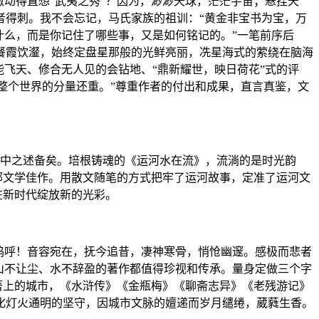
动得直想“武夷之秀”？因为，渺渺天球，茫茫宇宙；悬挂天
者得刺。我不会忘记，马氏家族的祖训：“黄金非宝书为宝，万
什么，而是你记住了哪些事，又是如何铭记的。”一笔前序后
餐霞饮瀣，始终定盘星那般的光鲜亮丽，冼星海式的萦绕在脑海
飞天、修合无人见的会钻地、“鼎新耀世，映日荷花”式的评
比整个世界的分量还重。”尊重作者的付出和成果，直言真鉴，文
，文中之述备矣。培根铸魂的《运河水在流》，流淌的是时光韵
部文学佳作。用散文随笔的方式把牢了运河故事，定准了运河文
在新时代绽放新的光彩。
呜呼！音容宛在，抚今追昔，凄神寒骨，悄怆幽邃。感极而悲者
山不让尘、水不辞盈的著作都值得珍视和传承。量身定做三个字
著上的城市，《水浒传》《金瓶梅》《聊斋志异》《老残游记》
化灯火通明的坚守，因城市文脉的嬗递而岁月缱绻，葳蕤生香。