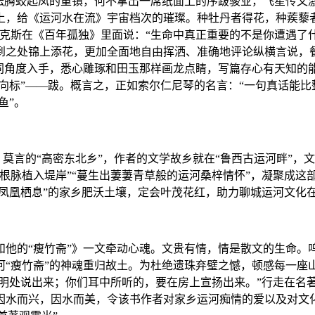
坛腾蛟起凤的重镇，何不拿出一席纸面上的序跋骏业，飞星传文激
上，给《运河水在流》宇宙档次的璀璨。种牡丹者得花，种蒺藜
克斯在《百年孤独》里面说：“生命中真正重要的不是你遭遇了
到之处锦上添花，更加全面地自由挥洒、准确地评论纵横言说，
同角度入手，悉心雕琢和田玉那样画龙点睛，写篇存心有天知的能
风向标”——跋。概言之，正如索尔仁尼琴的名言：“一句真话能
鱼”。
，莫言的“高密东北乡”，作者的文学故乡就在“鲁西古运河畔”
根脉植入堤岸”“蔓生出萋萋青草般的运河桑梓情怀”，凝聚成这
“凤凰栖息”的家乡肥沃土壤，定会叶茂花红，助力聊城运河文化
和他的“瘦竹斋”》一文牵动心魂。文贵有情，情是散文的生命。
河“瘦竹斋”的神魂重归故土。为杜绝遗珠弃璧之憾，顿感每一座
在明处说出来；你们耳中所听的，要在房上宣扬出来。”行走在名
因水而兴，因水而美，令该书作者对家乡运河痴情的爱以及对文