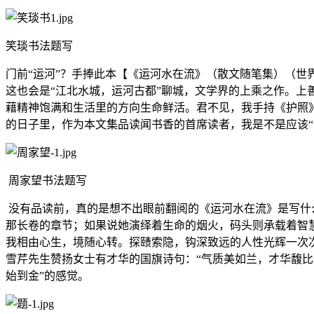
笑琰书法题写
门前“运河”？手捧此本【《运河水在流》（散文随笔集）（世
这也会是“江北水城，运河古都”聊城，文学界的上乘之作。
藉精神饱满和生活里的方向生命鲜活。君不见，我手持《护照》
的日子里，作为本文集品读闻书香的首席读者，我是不是应该“
周家望书法题写
没有品读前，真的是想不出眼前翻阅的《运河水在流》是写什
那长卷的章节；如果说她演绎着生命的烟火，码头则承载着智
我相由心生，境随心转。探赜索隐，钩深致远的人性光辉一次
雪芹先生赞扬女士有才华的国旗诗句：“气质美如兰，才华馥比
始到金”的感觉。