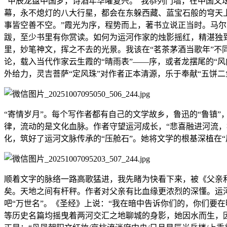
“甲辰龙盘中国梦，诗酒年华曜复兴。”我忝列门墙，在中国文
幕，永不熄灯的八大行星，都会在东躲西藏、蓝宝石般的穹天
事皆空善不空。”霞光为序，程势而上，著书立说正当时。马尔
跋，至少书里有你赏读。如何为运河作家的烛影摇红，精湛独
里，妙笔神文，挥之不去的光景。我该在“茗茶茅酒当歌年”不
论，载入当代作家云生霞的“晴雨表”——序，或者龙摆尾的“
外给力，灵吉菩萨“定风珠”对作者正本清源，乐于奉献“五饼二
“寄情岁月”。每个写作者都有自己的文学故乡，鲁迅的“鲁镇”
律，流动的是文化血脉。作者守望运河成长，“悲喜融进河流，
化，筑好了运河文脉传承的“压舱石”。她将文学的根基深植在
顺着文字的脉络一路高歌猛进，我先睹为快看下来，被《父亲
矣。天地之间有杆秤。作者对父亲有比血缘更浓烈的深懂。运
吧“万世名”。《圣经》上说：“我在暗中告诉你们的，你们要
等历史名篇均摇曳着两河交汇之地聊城的身影，她因水而生，