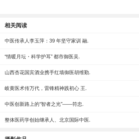
相关阅读
中医传承人李玉萍：39 年坚守家训 融.
“情暖月坛・科学护耳” 都市御医吴.
山西杏花国宾酒业携手红墙御医胡维勤.
岐黄医术传万代，雷锋精神践初心 王.
中医创新路上的“智者之光”——符忠.
整体医药学创始继承人、北京国际中医.