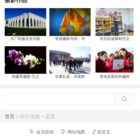
摄影作品
大厂民族宫光与影
笑琰摄影与诗：与
滨北街道新时代文
孙建军摄影:兰之
甘肃礼县：武装联
宣传反电信诈骗知
首页
> 医疗保健 >
正文
会员投稿
|
网站地图
|
提意见