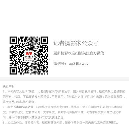
免责声明
1、本网内容凡注明"来源：记者摄影家网"的所有文字、图片和音视频资料，版权均属记者摄影家
网所有，转载、下载须通知本网授权，不得商用，在转载时必须注明"稿件来源：记者摄影家网"，
违者本网将依法追究责任。
2、本文系本网编辑转载，转载出于研究学习之目的，为北京正念正心国学文化研究院艺术学研
究、宗教学研究、教育学研究、文学研究、新闻学与传播学研究、考古学研究的研究员研究学
习，并不代表本网赞同其观点和对其真实性负责。
3、如涉及作品、图片等内容、版权和其它问题，请作者看到后一周内来电或来函联系删除。