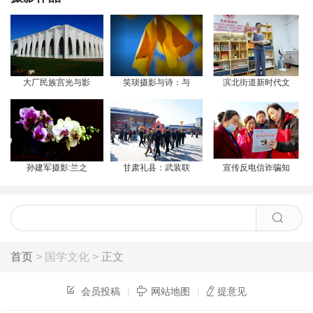
大厂民族宫光与影
笑琰摄影与诗：与
滨北街道新时代文
孙建军摄影:兰之
甘肃礼县：武装联
宣传反电信诈骗知
首页
> 国学文化 >
正文
会员投稿
|
网站地图
|
提意见