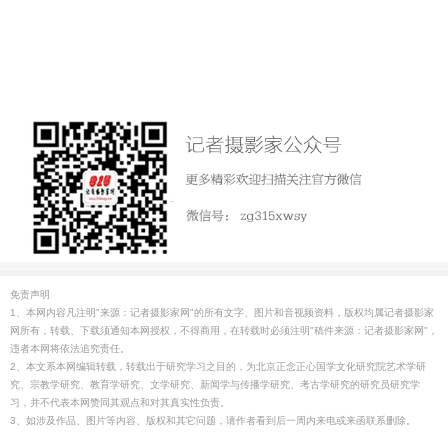
免责声明
1、本网内容凡注明"来源：记者摄影家网"的所有文字、图片和音视频资料，版权均属记者摄影家
网所有，转载、下载须通知本网授权，不得商用，在转载时必须注明"稿件来源：记者摄影家网"，
违者本网将依法追究责任。
2、本文系本网编辑转载，转载出于研究学习之目的，为北京正念正心国学文化研究院艺术学研
究、宗教学研究、教育学研究、文学研究、新闻学与传播学研究、考古学研究的研究员研究学
习，并不代表本网赞同其观点和对其真实性负责。
3、如涉及作品、图片等内容、版权和其它问题，请作者看到后一周内来电或来函联系删除。