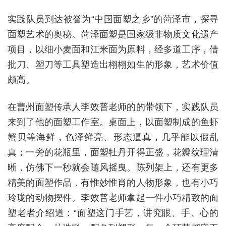
实践队员到达被誉为“中国面塑之乡”的菏泽市，探寻
面塑艺术的奥秘。菏泽面塑是国家级非物质文化遗产
项目，以细小麦面和江米面为原料，经多道工序，借
批刀、塑刀等工具塑造出栩栩如生的形象，艺术价值
颇高。
在曹州面塑传承人李效普老师的的带领下，实践队员
来到了他的面塑工作室。桌面上，以面塑制成的鱼虾
蟹贝等海鲜，色泽鲜亮、形态逼真，几乎能以假乱
真；一旁的花瓶里，面塑牡丹开得正盛，花瓣纹理清
晰，仿佛下一秒就会随风摇曳。陈列架上，还有更多
精美的面塑作品，有惟妙惟肖的人物形象，也有小巧
玲珑的动物摆件。李效普老师拿起一件小巧精致的面
塑老者介绍道：“面塑这门手艺，讲究眼、手、心的