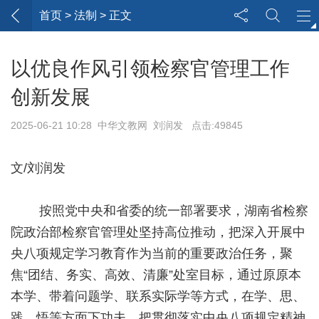
首页
> 法制 > 正文
以优良作风引领检察官管理工作
创新发展
2025-06-21 10:28 中华文教网 刘润发 点击:49845
文/刘润发
按照党中央和省委的统一部署要求，湖南省检察
院政治部检察官管理处坚持高位推动，把深入开展中
央八项规定学习教育作为当前的重要政治任务，聚
焦“团结、务实、高效、清廉”处室目标，通过原原本
本学、带着问题学、联系实际学等方式，在学、思、
践、悟等方面下功夫，把贯彻落实中央八项规定精神