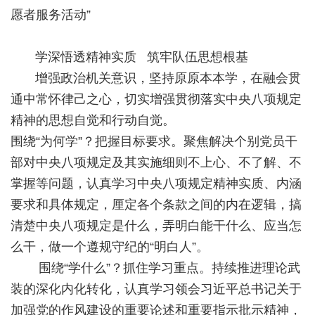
愿者服务活动”
学深悟透精神实质 筑牢队伍思想根基
增强政治机关意识，坚持原原本本学，在融会贯
通中常怀律己之心，切实增强贯彻落实中央八项规定
精神的思想自觉和行动自觉。
围绕“为何学”？把握目标要求。聚焦解决个别党员干
部对中央八项规定及其实施细则不上心、不了解、不
掌握等问题，认真学习中央八项规定精神实质、内涵
要求和具体规定，厘定各个条款之间的内在逻辑，搞
清楚中央八项规定是什么，弄明白能干什么、应当怎
么干，做一个遵规守纪的“明白人”。
围绕“学什么”？抓住学习重点。持续推进理论武
装的深化内化转化，认真学习领会习近平总书记关于
加强党的作风建设的重要论述和重要指示批示精神，