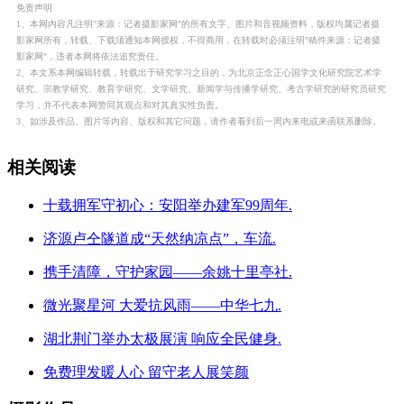
免责声明
1、本网内容凡注明"来源：记者摄影家网"的所有文字、图片和音视频资料，版权均属记者摄
影家网所有，转载、下载须通知本网授权，不得商用，在转载时必须注明"稿件来源：记者摄
影家网"，违者本网将依法追究责任。
2、本文系本网编辑转载，转载出于研究学习之目的，为北京正念正心国学文化研究院艺术学
研究、宗教学研究、教育学研究、文学研究、新闻学与传播学研究、考古学研究的研究员研究
学习，并不代表本网赞同其观点和对其真实性负责。
3、如涉及作品、图片等内容、版权和其它问题，请作者看到后一周内来电或来函联系删除。
相关阅读
十载拥军守初心：安阳举办建军99周年.
济源卢仝隧道成“天然纳凉点”，车流.
携手清障，守护家园——余姚十里亭社.
微光聚星河 大爱抗风雨——中华七九.
湖北荆门举办太极展演 响应全民健身.
免费理发暖人心 留守老人展笑颜