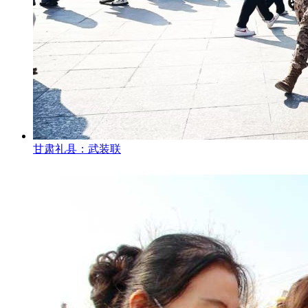
甘肃礼县：武装联