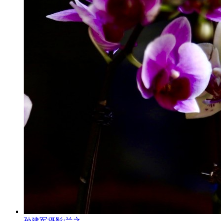
孙建军摄影:兰之