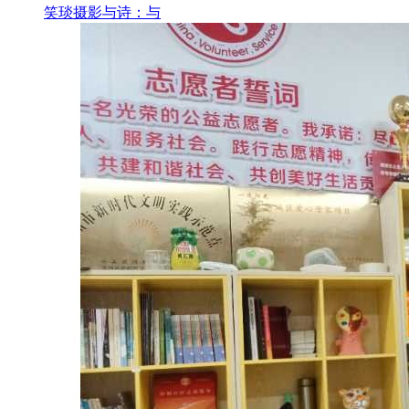
笑琰摄影与诗：与