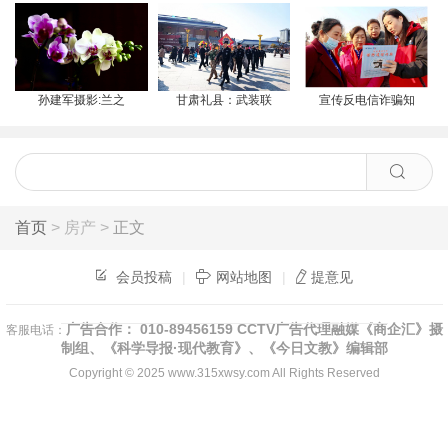
孙建军摄影:兰之
甘肃礼县：武装联
宣传反电信诈骗知
首页
> 房产 >
正文
会员投稿
|
网站地图
|
提意见
广告合作： 010-89456159 CCTV广告代理融媒《商企汇》摄
客服电话：
制组、《科学导报·现代教育》、《今日文教》编辑部
Copyright © 2025
www.315xwsy.com
All Rights Reserved