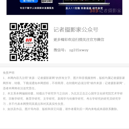
免责声明
1、本网内容凡注明"来源：记者摄影家网"的所有文字、图片和音视频资料，版权均属记者摄影家
网所有，转载、下载须通知本网授权，不得商用，在转载时必须注明"稿件来源：记者摄影家网"，
违者本网将依法追究责任。
2、本文系本网编辑转载，转载出于研究学习之目的，为北京正念正心国学文化研究院艺术学研
究、宗教学研究、教育学研究、文学研究、新闻学与传播学研究、考古学研究的研究员研究学
习，并不代表本网赞同其观点和对其真实性负责。
3、如涉及作品、图片等内容、版权和其它问题，请作者看到后一周内来电或来函联系删除。