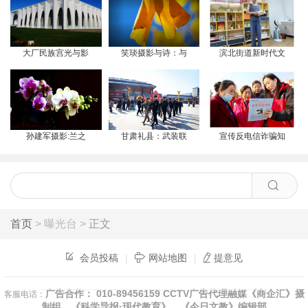
大厂民族宫光与影
笑琰摄影与诗：与
滨北街道新时代文
孙建军摄影:兰之
甘肃礼县：武装联
宣传反电信诈骗知
首页
> 曝光台 >
正文
会员投稿
|
网站地图
|
提意见
广告合作： 010-89456159 CCTV广告代理融媒《商企汇》摄
客服电话：
制组、《科学导报·现代教育》、《今日文教》编辑部