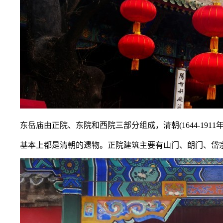
东岳庙由正院、东院和西院三部分组成，清朝(1644-19
基本上都是清朝的遗物。正院建筑主要有山门、朗门、岱