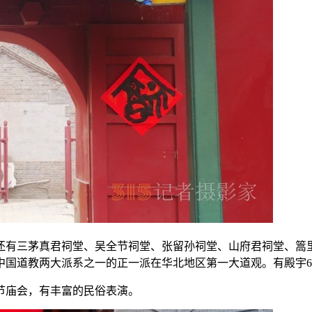
还有三茅真君祠堂、吴全节祠堂、张留孙祠堂、山府君祠堂、篙
国道教两大派系之一的正一派在华北地区第一大道观。有殿宇6
春节庙会，有丰富的民俗表演。