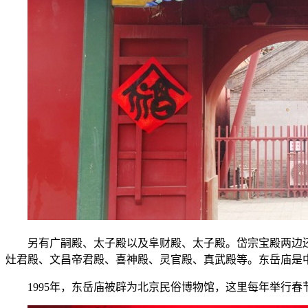
另有广嗣殿、太子殿以及阜财殿、太子殿。岱宗宝殿两边
灶君殿、文昌帝君殿、喜神殿、灵官殿、真武殿等。东岳庙是中
1995年，东岳庙被辟为北京民俗博物馆，这里每年举行