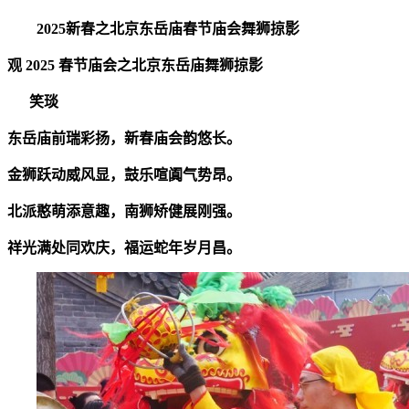
2025新春之北京东岳庙
春节庙会
舞狮掠影
观 2025 春节庙会之北京东岳庙舞狮掠影
笑琰
东岳庙前瑞彩扬，新春庙会韵悠长。
金狮跃动威风显，鼓乐喧阗气势昂。
北派憨萌添意趣，南狮矫健展刚强。
祥光满处同欢庆，福运蛇年岁月昌。