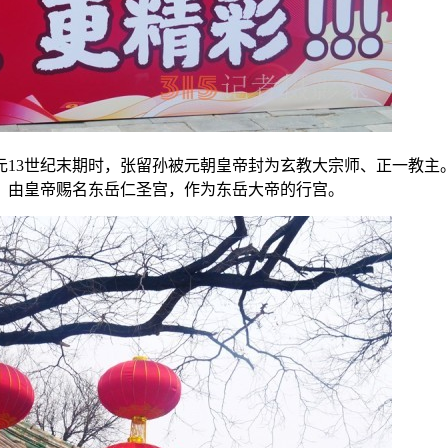
元13世纪末期时，张留孙被元朝皇帝封为玄教大宗师、正一教主
竣工，由皇帝赐名东岳仁圣宫，作为东岳大帝的行宫。