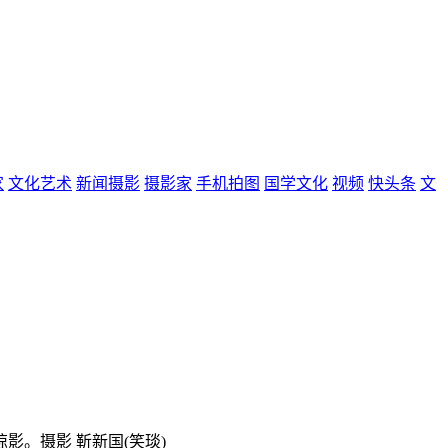
家
文化艺术
新闻摄影
摄影家
手机拍图
国学文化
视频
快头条
文
影。摄影 靳新国(笑琰)