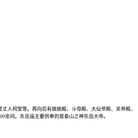
里丈人祠堂等。再向后有娘娘殿、斗母殿、大仙爷殿、关帝殿、
00余间。东岳庙主要供奉的是泰山之神东岳大帝。