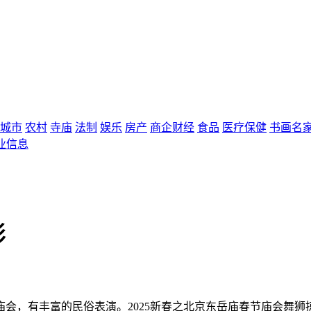
城市
农村
寺庙
法制
娱乐
房产
商企财经
食品
医疗保健
书画名
业信息
影
，有丰富的民俗表演。2025新春之北京东岳庙春节庙会舞狮掠