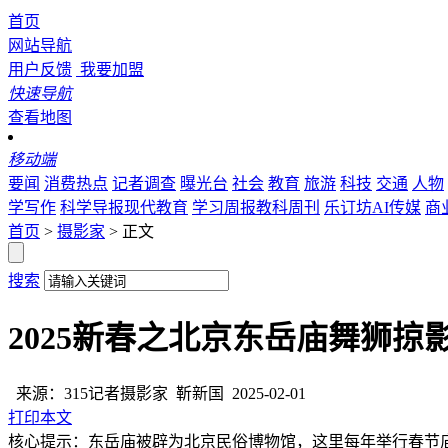
首页
网站导航
用户反馈
我要加盟
快速导航
查看地图
移动端
要闻
消费热点
记者调查
曝光台
社会
教育
旅游
科技
交通
人物
学写作
科学导报现代教育
学习周报教科周刊
乐订坊AI传媒
商
首页
>
摄影家
> 正文
搜索
2025新春之北京东岳庙舞狮掠
来源：315记者摄影家
靳新国
2025-02-01
打印本文
核心提示：东岳庙被辟为北京民俗博物馆，这里每年举行春节庙会