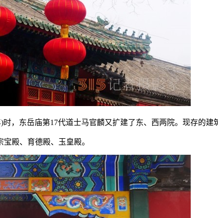
11年)时，东岳庙第17代道士马官麟又扩建了东、西两院。现存的建
宗宝殿、育德殿、玉皇殿。