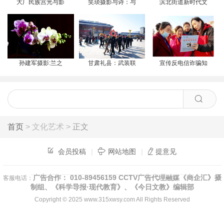
大厂民族宫光与影
笑琰摄影与诗：与
滨北街道新时代文
孙建军摄影:兰之
甘肃礼县：武装联
宣传反电信诈骗知
首页
> 文化艺术 >
正文
会员投稿
|
网站地图
|
提意见
广告合作： 010-89456159 CCTV广告代理融媒《商企汇》摄
客服电话：
制组、《科学导报·现代教育》、《今日文教》编辑部
Copyright © 2025
www.315xwsy.com
All Rights Reserved