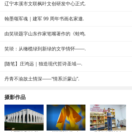
辽宁本溪市文联枫叶文创研发中心正式.
翰墨颂军魂｜建军 99 周年书画名家邀.
由笑琰题字山东作家笔嘴著作的《蛙鸣.
笑琰：从橄榄绿到新绿的文学情怀——.
[随笔】庄鸿远｜独造现代哲诗圣域—.
丹青不渝故土情深——“情系沂蒙山”.
摄影作品