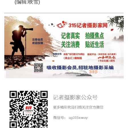
(编辑:映雪)