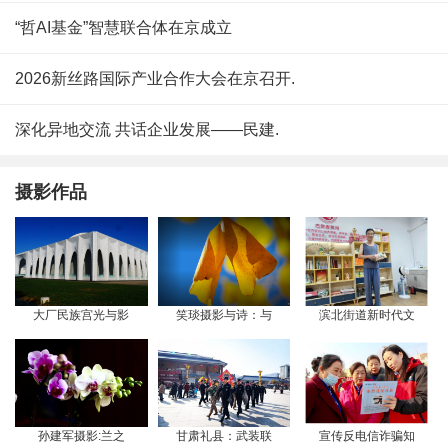
“哲AI基金”智慧联合体在京成立
2026新丝路国际产业合作大会在京召开.
深化异地交流 共话企业发展——民建.
摄影作品
大厂民族宫光与影
笑琰摄影与诗：与
滨北街道新时代文
孙建军摄影:兰之
甘肃礼县：武装联
宣传反电信诈骗知