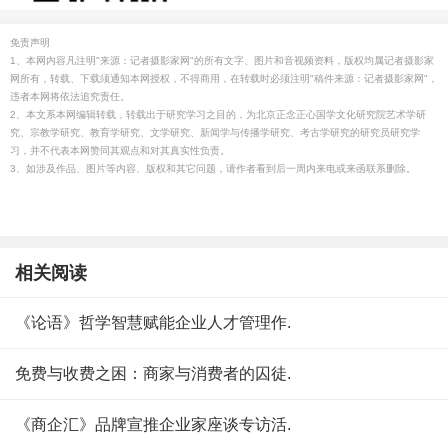
免责声明
1、本网内容凡注明"来源：记者摄影家网"的所有文字、图片和音视频资料，版权均属记者摄影家
网所有，转载、下载须通知本网授权，不得商用，在转载时必须注明"稿件来源：记者摄影家网"，
违者本网将依法追究责任。
2、本文系本网编辑转载，转载出于研究学习之目的，为北京正念正心国学文化研究院艺术学研
究、宗教学研究、教育学研究、文学研究、新闻学与传播学研究、考古学研究的研究员研究学
习，并不代表本网赞同其观点和对其真实性负责。
3、如涉及作品、图片等内容、版权和其它问题，请作者看到后一周内来电或来函联系删除。
相关阅读
《论语》哲学智慧赋能企业人才管理作.
免费与收费之困：商家与消费者的囚徒.
《商企汇》品牌宣推企业家座谈专访活.