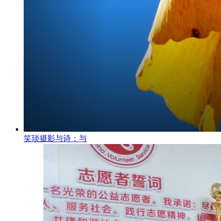
笑琰摄影与诗：与