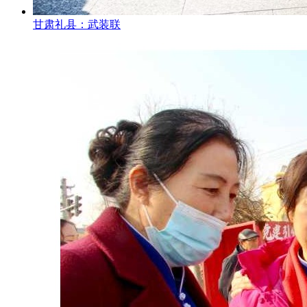
甘肃礼县：武装联