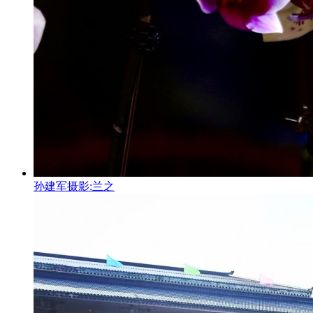
孙建军摄影:兰之