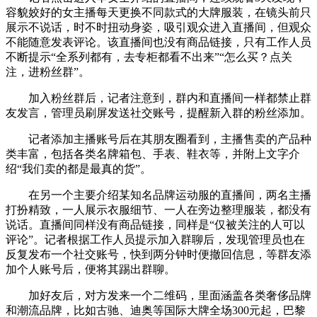
容貌姣好的女主播每天更换不同款式的大牌服装，在镜头前只
展示不说话，时不时扭动身姿，吸引观众进入直播间，但观众
不能随意发表评论。该直播间也没有商品链接，只有工作人员
不断提示“全系列都有，去专柜都看不出来”“怎么买？点关
注，进粉丝群”。
加入粉丝群后，记者注意到，群内和直播间一样都禁止群
友发言，管理员刷屏发送社交账号，提醒新入群的粉丝添加。
记者添加主播账号后在其朋友圈看到，主播售卖的产品种
类丰富，包括各类名牌箱包、手表、鞋衣等，并附上文字介
绍“我们卖的都是最真的货”。
在另一个主要介绍某知名品牌运动服的直播间，两名主播
打扮精致，一人展示衣服细节、一人在旁边整理服装，都没有
说话。直播间同样没有商品链接，同样是“仅被关注的人可以
评论”。记者根据工作人员提示加入群聊后，发现管理员也在
反复发布一个社交账号，快到两分钟时便撤回信息，等群友添
加个人账号后，便将其踢出群聊。
加好友后，对方发来一个二维码，里面涵盖各类奢侈品牌
和潮流品牌，比如古驰、迪奥等国际大牌全场300元起，巴黎