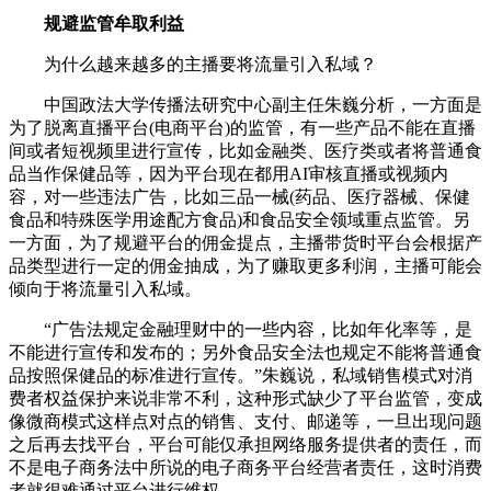
规避监管牟取利益
为什么越来越多的主播要将流量引入私域？
中国政法大学传播法研究中心副主任朱巍分析，一方面是
为了脱离直播平台(电商平台)的监管，有一些产品不能在直播
间或者短视频里进行宣传，比如金融类、医疗类或者将普通食
品当作保健品等，因为平台现在都用AI审核直播或视频内
容，对一些违法广告，比如三品一械(药品、医疗器械、保健
食品和特殊医学用途配方食品)和食品安全领域重点监管。另
一方面，为了规避平台的佣金提点，主播带货时平台会根据产
品类型进行一定的佣金抽成，为了赚取更多利润，主播可能会
倾向于将流量引入私域。
“广告法规定金融理财中的一些内容，比如年化率等，是
不能进行宣传和发布的；另外食品安全法也规定不能将普通食
品按照保健品的标准进行宣传。”朱巍说，私域销售模式对消
费者权益保护来说非常不利，这种形式缺少了平台监管，变成
像微商模式这样点对点的销售、支付、邮递等，一旦出现问题
之后再去找平台，平台可能仅承担网络服务提供者的责任，而
不是电子商务法中所说的电子商务平台经营者责任，这时消费
者就很难通过平台进行维权。