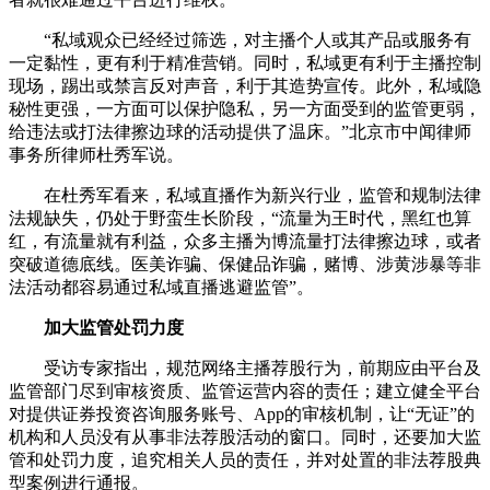
“私域观众已经经过筛选，对主播个人或其产品或服务有
一定黏性，更有利于精准营销。同时，私域更有利于主播控制
现场，踢出或禁言反对声音，利于其造势宣传。此外，私域隐
秘性更强，一方面可以保护隐私，另一方面受到的监管更弱，
给违法或打法律擦边球的活动提供了温床。”北京市中闻律师
事务所律师杜秀军说。
在杜秀军看来，私域直播作为新兴行业，监管和规制法律
法规缺失，仍处于野蛮生长阶段，“流量为王时代，黑红也算
红，有流量就有利益，众多主播为博流量打法律擦边球，或者
突破道德底线。医美诈骗、保健品诈骗，赌博、涉黄涉暴等非
法活动都容易通过私域直播逃避监管”。
加大监管处罚力度
受访专家指出，规范网络主播荐股行为，前期应由平台及
监管部门尽到审核资质、监管运营内容的责任；建立健全平台
对提供证券投资咨询服务账号、App的审核机制，让“无证”的
机构和人员没有从事非法荐股活动的窗口。同时，还要加大监
管和处罚力度，追究相关人员的责任，并对处置的非法荐股典
型案例进行通报。