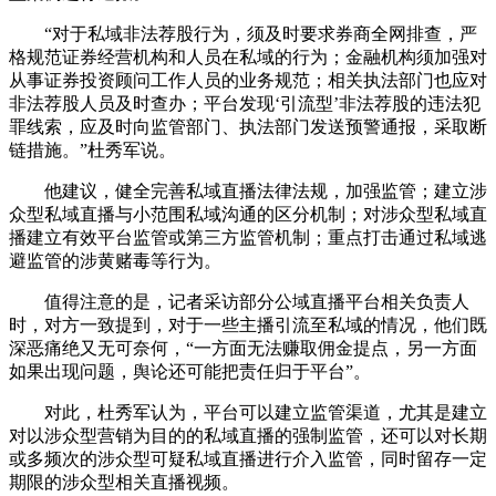
“对于私域非法荐股行为，须及时要求券商全网排查，严
格规范证券经营机构和人员在私域的行为；金融机构须加强对
从事证券投资顾问工作人员的业务规范；相关执法部门也应对
非法荐股人员及时查办；平台发现‘引流型’非法荐股的违法犯
罪线索，应及时向监管部门、执法部门发送预警通报，采取断
链措施。”杜秀军说。
他建议，健全完善私域直播法律法规，加强监管；建立涉
众型私域直播与小范围私域沟通的区分机制；对涉众型私域直
播建立有效平台监管或第三方监管机制；重点打击通过私域逃
避监管的涉黄赌毒等行为。
值得注意的是，记者采访部分公域直播平台相关负责人
时，对方一致提到，对于一些主播引流至私域的情况，他们既
深恶痛绝又无可奈何，“一方面无法赚取佣金提点，另一方面
如果出现问题，舆论还可能把责任归于平台”。
对此，杜秀军认为，平台可以建立监管渠道，尤其是建立
对以涉众型营销为目的的私域直播的强制监管，还可以对长期
或多频次的涉众型可疑私域直播进行介入监管，同时留存一定
期限的涉众型相关直播视频。