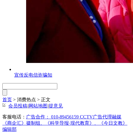
宣传反电信诈骗知
首页
> 消费热点 >
正文
会员投稿
|
网站地图
|
提意见
客服电话：
广告合作： 010-89456159 CCTV广告代理融媒
《商企汇》摄制组、《科学导报·现代教育》、《今日文教》
编辑部