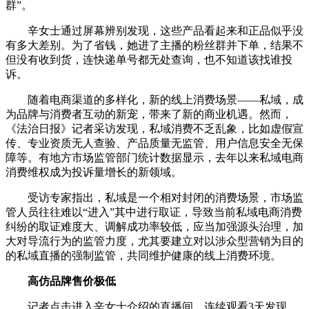
群”。
辛女士通过屏幕辨别发现，这些产品看起来和正品似乎没
有多大差别。为了省钱，她进了主播的粉丝群并下单，结果不
但没有收到货，连快递单号都无处查询，也不知道该找谁投
诉。
随着电商渠道的多样化，新的线上消费场景——私域，成
为品牌与消费者互动的新宠，带来了新的商业机遇。然而，
《法治日报》记者采访发现，私域消费不乏乱象，比如虚假宣
传、专业资质无人查验、产品质量无监管、用户信息安全无保
障等。有地方市场监管部门统计数据显示，去年以来私域电商
消费维权成为投诉量增长的新领域。
受访专家指出，私域是一个相对封闭的消费场景，市场监
管人员往往难以“进入”其中进行取证，导致当前私域电商消费
纠纷的取证难度大、调解成功率较低，应当加强源头治理，加
大对导流行为的监管力度，尤其要建立对以涉众型营销为目的
的私域直播的强制监管，共同维护健康的线上消费环境。
高仿品牌售价极低
记者点击进入辛女士介绍的直播间，连续观看3天发现，