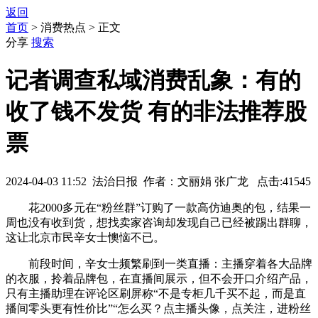
返回
首页
> 消费热点 > 正文
分享
搜索
记者调查私域消费乱象：有的
收了钱不发货 有的非法推荐股
票
2024-04-03 11:52 法治日报 作者：文丽娟 张广龙 点击:41545
花2000多元在“粉丝群”订购了一款高仿迪奥的包，结果一
周也没有收到货，想找卖家咨询却发现自己已经被踢出群聊，
这让北京市民辛女士懊恼不已。
前段时间，辛女士频繁刷到一类直播：主播穿着各大品牌
的衣服，拎着品牌包，在直播间展示，但不会开口介绍产品，
只有主播助理在评论区刷屏称“不是专柜几千买不起，而是直
播间零头更有性价比”“怎么买？点主播头像，点关注，进粉丝