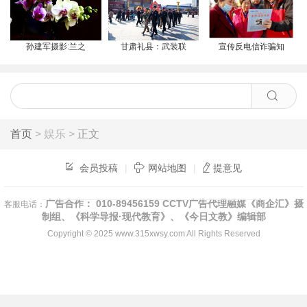
孙建军摄影:兰之
甘肃礼县：武装联
宣传反电信诈骗知
首页
> 娱乐 >
正文
会员投稿
|
网站地图
|
提意见
广告合作： 010-89456159 CCTV广告代理融媒《商企汇》摄
客服电话：
制组、《科学导报·现代教育》、《今日文教》编辑部
Copyright © 2025
www.315xwsy.com
All Rights Reserved