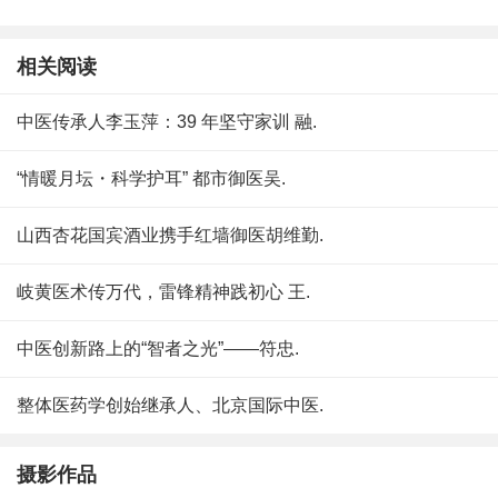
相关阅读
中医传承人李玉萍：39 年坚守家训 融.
“情暖月坛・科学护耳” 都市御医吴.
山西杏花国宾酒业携手红墙御医胡维勤.
岐黄医术传万代，雷锋精神践初心 王.
中医创新路上的“智者之光”——符忠.
整体医药学创始继承人、北京国际中医.
摄影作品