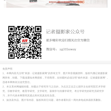
免责声明
1、本网内容凡注明"来源：记者摄影家网"的所有文字、图片和音视频资料，版权均属记者摄影家
网所有，转载、下载须通知本网授权，不得商用，在转载时必须注明"稿件来源：记者摄影家网"，
违者本网将依法追究责任。
2、本文系本网编辑转载，转载出于研究学习之目的，为北京正念正心国学文化研究院艺术学研
究、宗教学研究、教育学研究、文学研究、新闻学与传播学研究、考古学研究的研究员研究学
习，并不代表本网赞同其观点和对其真实性负责。
3、如涉及作品、图片等内容、版权和其它问题，请作者看到后一周内来电或来函联系删除。