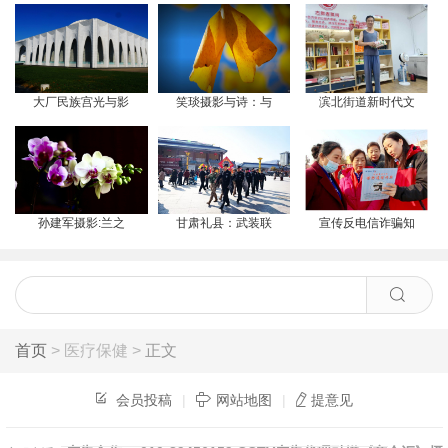
大厂民族宫光与影
笑琰摄影与诗：与
滨北街道新时代文
孙建军摄影:兰之
甘肃礼县：武装联
宣传反电信诈骗知
首页
> 医疗保健 >
正文
会员投稿
|
网站地图
|
提意见