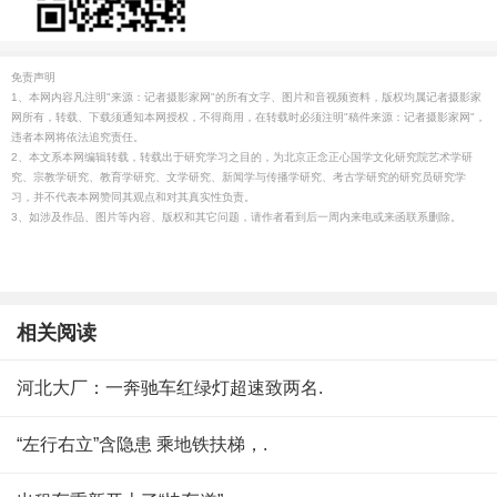
免责声明
1、本网内容凡注明"来源：记者摄影家网"的所有文字、图片和音视频资料，版权均属记者摄影家
网所有，转载、下载须通知本网授权，不得商用，在转载时必须注明"稿件来源：记者摄影家网"，
违者本网将依法追究责任。
2、本文系本网编辑转载，转载出于研究学习之目的，为北京正念正心国学文化研究院艺术学研
究、宗教学研究、教育学研究、文学研究、新闻学与传播学研究、考古学研究的研究员研究学
习，并不代表本网赞同其观点和对其真实性负责。
3、如涉及作品、图片等内容、版权和其它问题，请作者看到后一周内来电或来函联系删除。
相关阅读
河北大厂：一奔驰车红绿灯超速致两名.
“左行右立”含隐患 乘地铁扶梯，.