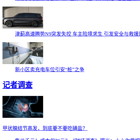
津蓟高速腾势N9突发失控 车主险境求生 引发安全与救援
新小区卖充电车位引安“桩”之争
记者调查
甲状腺结节高发，到底要不要吃碘盐？