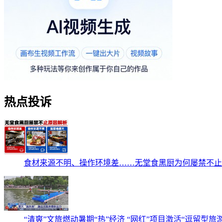
热点投诉
食材来源不明、操作环境差……无堂食黑厨为何屡禁不止
“清爽”文旅燃动暑期“热”经济 “网红”项目激活“逗留型旅