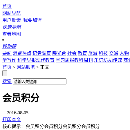
首页
网站导航
用户反馈
我要加盟
快速导航
查看地图
移动端
要闻
消费热点
记者调查
曝光台
社会
教育
旅游
科技
交通
人物
学写作
科学导报现代教育
学习周报教科周刊
乐订坊AI传媒
商
首页
>
网站服务
> 正文
搜索
会员积分
2016-08-05
打印本文
核心提示：会员积分会员积分会员积分会员积分