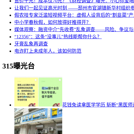
售价千元！成本仅70元？《财经调查》曝光：小心你爱
让我们一起见证高光时刻 ——邳州市官湖镇新华村组织参阅
假农技专家泛滥短视频平台：虚假人设背后的“割韭菜”产
中小学春秋假，如何放得好推得开？
媒体观察：融资中介“先收费”乱象调查——风险、争议
“12356”：这条“没事儿”热线能帮你什么？
牙膏乱象再调查
电诈盯上未成年人，该如何防范
315曝光台
花钱免读拿医学学历 斩断“黑医