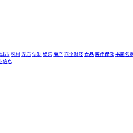
城市
农村
寺庙
法制
娱乐
房产
商企财经
食品
医疗保健
书画名
业信息