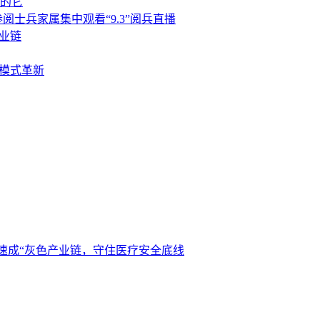
喝的它
士兵家属集中观看“9.3”阅兵直播
业链
与模式革新
师速成“灰色产业链，守住医疗安全底线