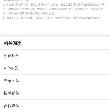
违者本网将依法追究责任。
2、本文系本网编辑转载，转载出于研究学习之目的，为北京正念正心国学文化研究院艺术学研
究、宗教学研究、教育学研究、文学研究、新闻学与传播学研究、考古学研究的研究员研究学
习，并不代表本网赞同其观点和对其真实性负责。
3、如涉及作品、图片等内容、版权和其它问题，请作者看到后一周内来电或来函联系删除。
相关阅读
会员积分
VIP会员
专家团队
招聘精英
合作媒体