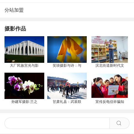
分站加盟
摄影作品
大厂民族宫光与影
笑琰摄影与诗：与
滨北街道新时代文
孙建军摄影:兰之
甘肃礼县：武装联
宣传反电信诈骗知