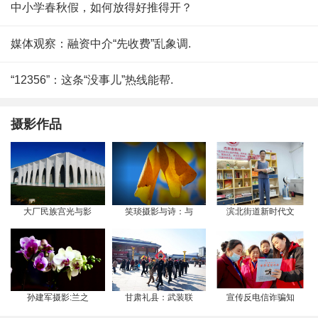
中小学春秋假，如何放得好推得开？
媒体观察：融资中介“先收费”乱象调.
“12356”：这条“没事儿”热线能帮.
摄影作品
大厂民族宫光与影
笑琰摄影与诗：与
滨北街道新时代文
孙建军摄影:兰之
甘肃礼县：武装联
宣传反电信诈骗知