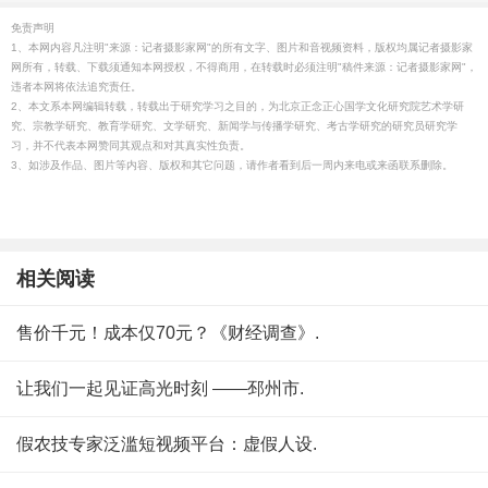
免责声明
1、本网内容凡注明"来源：记者摄影家网"的所有文字、图片和音视频资料，版权均属记者摄影家
网所有，转载、下载须通知本网授权，不得商用，在转载时必须注明"稿件来源：记者摄影家网"，
违者本网将依法追究责任。
2、本文系本网编辑转载，转载出于研究学习之目的，为北京正念正心国学文化研究院艺术学研
究、宗教学研究、教育学研究、文学研究、新闻学与传播学研究、考古学研究的研究员研究学
习，并不代表本网赞同其观点和对其真实性负责。
3、如涉及作品、图片等内容、版权和其它问题，请作者看到后一周内来电或来函联系删除。
相关阅读
售价千元！成本仅70元？《财经调查》.
让我们一起见证高光时刻 ——邳州市.
假农技专家泛滥短视频平台：虚假人设.