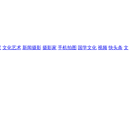
家
文化艺术
新闻摄影
摄影家
手机拍图
国学文化
视频
快头条
文