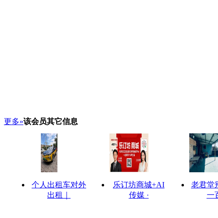
更多»
该会员其它信息
个人出租车对外
乐订坊商城+AI
老君堂
出租｜
传媒 ·
一