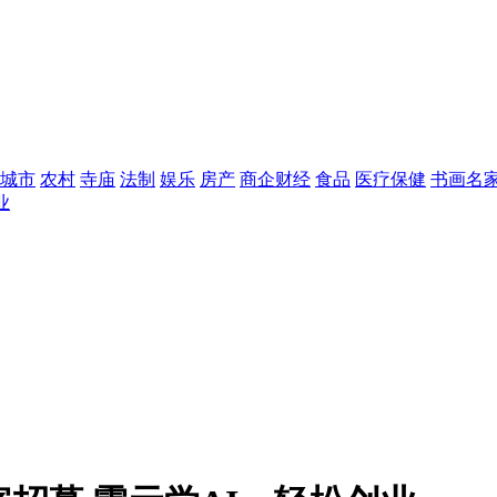
城市
农村
寺庙
法制
娱乐
房产
商企财经
食品
医疗保健
书画名
业