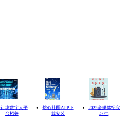
乐订坊数字人平
熔心社圈APP下
2025全媒体招实
台招兼
载安装
习生,