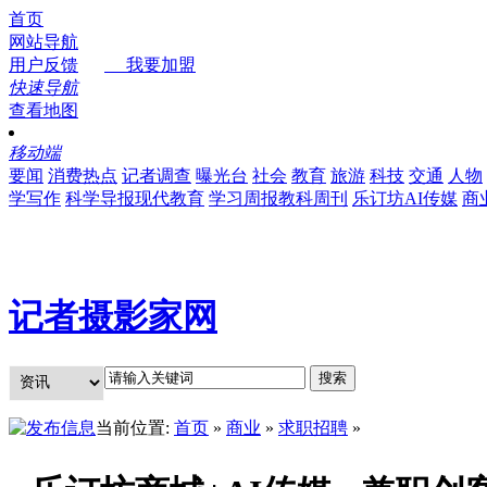
首页
网站导航
用户反馈
我要加盟
快速导航
查看地图
移动端
要闻
消费热点
记者调查
曝光台
社会
教育
旅游
科技
交通
人物
学写作
科学导报现代教育
学习周报教科周刊
乐订坊AI传媒
商
记者摄影家网
当前位置:
首页
»
商业
»
求职招聘
»