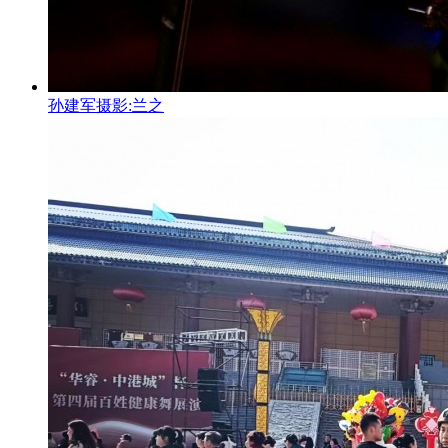
孙建军摄影:兰之