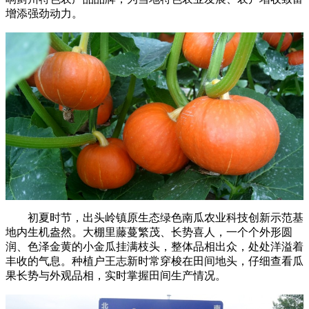
增添强劲动力。
初夏时节，出头岭镇原生态绿色南瓜农业科技创新示范基
地内生机盎然。大棚里藤蔓繁茂、长势喜人，一个个外形圆
润、色泽金黄的小金瓜挂满枝头，整体品相出众，处处洋溢着
丰收的气息。种植户王志新时常穿梭在田间地头，仔细查看瓜
果长势与外观品相，实时掌握田间生产情况。