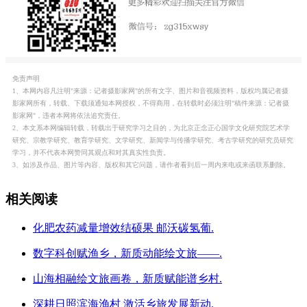
免责声明
1、本网内容凡注明"来源：记者摄影家网"的所有文字、图片和音视频资料，版权均属记者摄
影家网所有，转载、下载须通知本网授权，不得商用，在转载时必须注明"稿件来源：记者摄
影家网"，违者本网将依法追究责任。
2、本文系本网编辑转载，转载出于研究学习之目的，为北京正念正心国学文化研究院艺术学
研究、宗教学研究、教育学研究、文学研究、新闻学与传播学研究、考古学研究的研究员研究
学习，并不代表本网赞同其观点和对其真实性负责。
3、如涉及作品、图片等内容、版权和其它问题，请作者看到后一周内来电或来函联系删除。
相关阅读
化肥农药减量增效结硕果 邮沃碳氢葡.
数字科创赋渔乡，新质动能绘文旅——.
山海相融绘文旅画卷，新质赋能谱乡村.
深耕日照滨海渔村 激活乡旅发展新动.