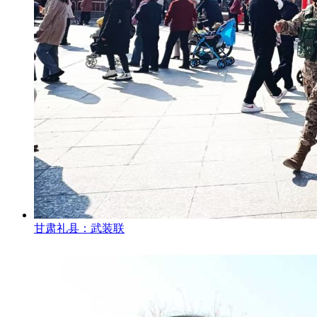
甘肃礼县：武装联