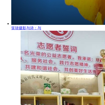
笑琰摄影与诗：与