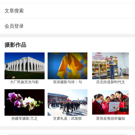
文章搜索
会员登录
摄影作品
大厂民族宫光与影
笑琰摄影与诗：与
滨北街道新时代文
孙建军摄影:兰之
甘肃礼县：武装联
宣传反电信诈骗知