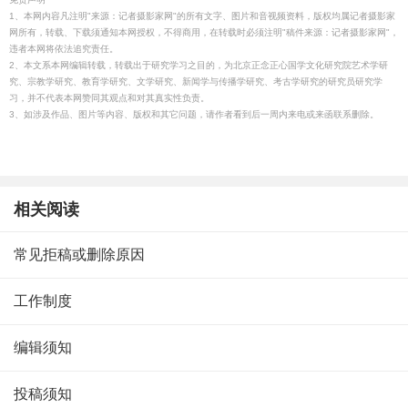
1、本网内容凡注明"来源：记者摄影家网"的所有文字、图片和音视频资料，版权均属记者摄影家
网所有，转载、下载须通知本网授权，不得商用，在转载时必须注明"稿件来源：记者摄影家网"，
违者本网将依法追究责任。
2、本文系本网编辑转载，转载出于研究学习之目的，为北京正念正心国学文化研究院艺术学研
究、宗教学研究、教育学研究、文学研究、新闻学与传播学研究、考古学研究的研究员研究学
习，并不代表本网赞同其观点和对其真实性负责。
3、如涉及作品、图片等内容、版权和其它问题，请作者看到后一周内来电或来函联系删除。
相关阅读
常见拒稿或删除原因
工作制度
编辑须知
投稿须知